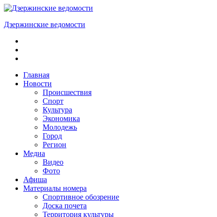
Skip
to
Дзержинские ведомости
content
ОБЩЕСТВЕННО-
ПОЛИТИЧЕСКАЯ
ГОРОДСКАЯ
ГАЗЕТА
Главная
Новости
Происшествия
Спорт
Культура
Экономика
Молодежь
Город
Регион
Медиа
Видео
Фото
Афиша
Материалы номера
Спортивное обозрение
Доска почета
Территория культуры