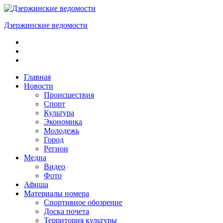
Skip
to
Дзержинские ведомости
content
ОБЩЕСТВЕННО-
ПОЛИТИЧЕСКАЯ
ГОРОДСКАЯ
ГАЗЕТА
Главная
Новости
Происшествия
Спорт
Культура
Экономика
Молодежь
Город
Регион
Медиа
Видео
Фото
Афиша
Материалы номера
Спортивное обозрение
Доска почета
Территория культуры