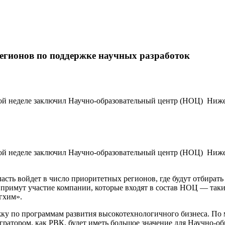
регионов по поддержке научных разработок
ой неделе заключил Научно-образовательный центр (НОЦ) Нижег
ой неделе заключил Научно-образовательный центр (НОЦ) Нижег
сть войдет в число приоритетных регионов, где будут отбират
 примут участие компании, которые входят в состав НОЦ — так
гхим».
жку по программам развития высокотехнологичного бизнеса. 
ратором, как РВК, будет иметь большое значение для Научно-об