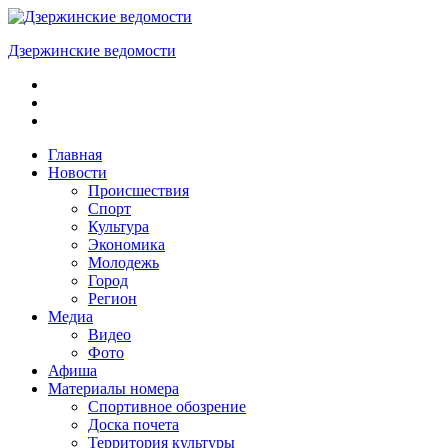
Skip
to
Дзержинские ведомости
content
ОБЩЕСТВЕННО-
ПОЛИТИЧЕСКАЯ
ГОРОДСКАЯ
ГАЗЕТА
Главная
Новости
Происшествия
Спорт
Культура
Экономика
Молодежь
Город
Регион
Медиа
Видео
Фото
Афиша
Материалы номера
Спортивное обозрение
Доска почета
Территория культуры