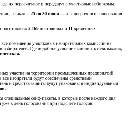
где их пересчитают и передадут в участковые избиркомы.
цию, а также с
25 по 30 июня —
для досрочного голосования
 подготовлено
2 169
постоянных и
11
временных
м все помещения участковых избирательных комиссий на
ков избирателей. Где подобное условие выполнить невозможно,
силевская.
ельных участка на территории промышленных предприятий.
и все избиратели будут обеспечены средствами
етень и средства защиты будут упакованы в индивидуальный
ов.
я специальные сейф-пакеты, в которые после каждого дня
уже в день голосования при подсчете голосов.