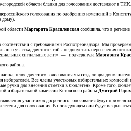
городской области бланки для голосования доставляют в ТИК, 
щероссийского голосования по одобрению изменений в Конститу
а дому).
кой области
Маргарита Красилевская
сообщила, что в регионе
 в соответствии с требованиями Роспотребнадзора. Мы проверяе
ельного участка, для того чтобы не допустить пересечения пото
пециальных сигнальных лент», — подчеркнула
Маргарита Кра
кого района.
участка, плюс для этого голосования мы создали два дополнит
ия избирателей. Все члены участковых избирательных комиссий 
ые ручки для внесения отметки в бюллетень. Кроме того, бюлл
ьной избирательной комиссии Кстовского района
Дмитрий Горох
зъявления участников досрочного голосования будут применятьс
летени для голосования. В последующем они будут вскрываться 