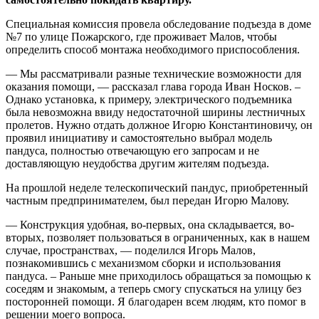
Специальная комиссия провела обследование подъезда в доме
№7 по улице Пожарского, где проживает Малов, чтобы
определить способ монтажа необходимого приспособления.
— Мы рассматривали разные технические возможности для
оказания помощи, — рассказал глава города Иван Носков. –
Однако установка, к примеру, электрического подъемника
была невозможна ввиду недостаточной ширины лестничных
пролетов. Нужно отдать должное Игорю Константиновичу, он
проявил инициативу и самостоятельно выбрал модель
пандуса, полностью отвечающую его запросам и не
доставляющую неудобства другим жителям подъезда.
На прошлой неделе телескопический пандус, приобретенный
частным предпринимателем, был передан Игорю Малову.
— Конструкция удобная, во-первых, она складывается, во-
вторых, позволяет пользоваться в ограниченных, как в нашем
случае, пространствах, — поделился Игорь Малов,
познакомившись с механизмом сборки и использования
пандуса. – Раньше мне приходилось обращаться за помощью к
соседям и знакомым, а теперь смогу спускаться на улицу без
посторонней помощи. Я благодарен всем людям, кто помог в
решении моего вопроса.