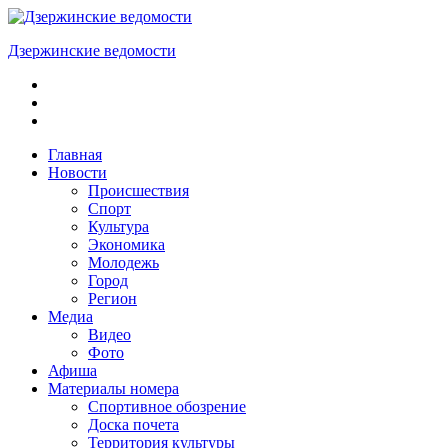
Skip
to
Дзержинские ведомости
content
ОБЩЕСТВЕННО-
ПОЛИТИЧЕСКАЯ
ГОРОДСКАЯ
ГАЗЕТА
Главная
Новости
Происшествия
Спорт
Культура
Экономика
Молодежь
Город
Регион
Медиа
Видео
Фото
Афиша
Материалы номера
Спортивное обозрение
Доска почета
Территория культуры