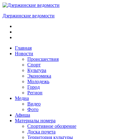
Skip
to
Дзержинские ведомости
content
ОБЩЕСТВЕННО-
ПОЛИТИЧЕСКАЯ
ГОРОДСКАЯ
ГАЗЕТА
Главная
Новости
Происшествия
Спорт
Культура
Экономика
Молодежь
Город
Регион
Медиа
Видео
Фото
Афиша
Материалы номера
Спортивное обозрение
Доска почета
Территория культуры