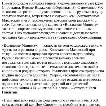
Нижегородском государственном художественном музее (Дом
Сироткина, Верхне-Волжская набережная, 3). С помощью VR-
технологий зрители получат возможность погрузиться в гущу
событий полотна, встретиться с художником Константином
Маковским и его персонажами, которые сами расскажут о
себе. Также специально для картины «Воззвание Минина»
заказали современное музейное освещение с заливным
светом. Оно позволит разглядеть нюансы и детали полотна,
что ранее было невозможно из-за устаревшего оборудования.
«Воззвание Минина» — гордость не только художественного
музея, но и региона в целом. Константин Маковский при
создании полотна проделал просто колоссальную работу.
Рядом с картиной можно провести немало времени,
погружаясь в детали, но мы решили с помощью цифровых
технологий создать новые возможности для тех, кто любит
живопись и родную историю. Реализация проекта приурочена
ко Дню народного единства. Уверен, что обновленный зал и
цифровые технологии позволят полнее раскрыть значимость
одного из лучших памятников русской исторической
живописи конца XIX – начала XX веков», – отметил
Глеб
Никитин.
«Памятник архитектуры федерального значения начала XX
века, известный как Дом Сироткина, преобразится в рамках