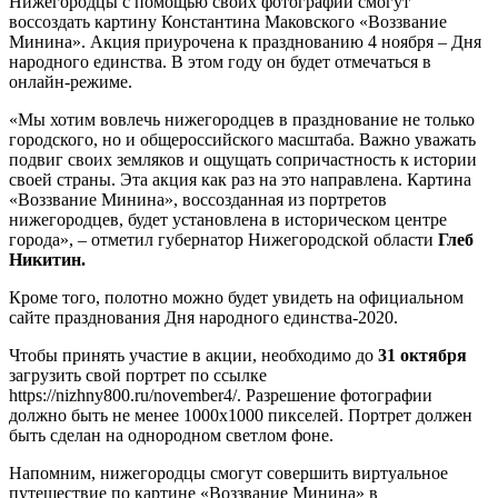
Нижегородцы с помощью своих фотографий смогут
воссоздать картину Константина Маковского «Воззвание
Минина». Акция приурочена к празднованию 4 ноября – Дня
народного единства. В этом году он будет отмечаться в
онлайн-режиме.
«Мы хотим вовлечь нижегородцев в празднование не только
городского, но и общероссийского масштаба. Важно уважать
подвиг своих земляков и ощущать сопричастность к истории
своей страны. Эта акция как раз на это направлена. Картина
«Воззвание Минина», воссозданная из портретов
нижегородцев, будет установлена в историческом центре
города», – отметил губернатор Нижегородской области
Глеб
Никитин.
Кроме того, полотно можно будет увидеть на официальном
сайте празднования Дня народного единства-2020.
Чтобы принять участие в акции, необходимо до
31 октября
загрузить свой портрет по ссылке
https://nizhny800.ru/november4/. Разрешение фотографии
должно быть не менее 1000х1000 пикселей. Портрет должен
быть сделан на однородном светлом фоне.
Напомним, нижегородцы смогут совершить виртуальное
путешествие по картине «Воззвание Минина» в