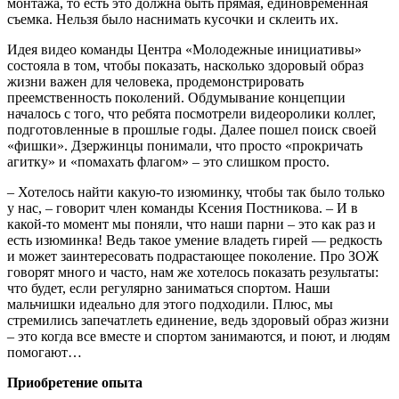
монтажа, то есть это должна быть прямая, единовременная
съемка. Нельзя было наснимать кусочки и склеить их.
Идея видео команды Центра «Молодежные инициативы»
состояла в том, чтобы показать, насколько здоровый образ
жизни важен для человека, продемонстрировать
преемственность поколений. Обдумывание концепции
началось с того, что ребята посмотрели видеоролики коллег,
подготовленные в прошлые годы. Далее пошел поиск своей
«фишки». Дзержинцы понимали, что просто «прокричать
агитку» и «помахать флагом» – это слишком просто.
– Хотелось найти какую-то изюминку, чтобы так было только
у нас, – говорит член команды Ксения Постникова. – И в
какой-то момент мы поняли, что наши парни – это как раз и
есть изюминка! Ведь такое умение владеть гирей — редкость
и может заинтересовать подрастающее поколение. Про ЗОЖ
говорят много и часто, нам же хотелось показать результаты:
что будет, если регулярно заниматься спортом. Наши
мальчишки идеально для этого подходили. Плюс, мы
стремились запечатлеть единение, ведь здоровый образ жизни
– это когда все вместе и спортом занимаются, и поют, и людям
помогают…
Приобретение опыта