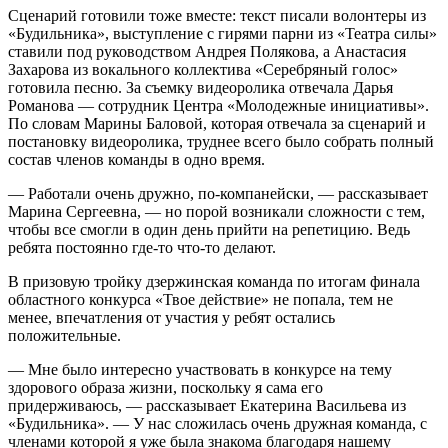
Сценарий готовили тоже вместе: текст писали волонтеры из
«Будильника», выступление с гирями парни из «Театра силы»
ставили под руководством Андрея Полякова, а Анастасия
Захарова из вокального коллектива «Серебряный голос»
готовила песню. За съемку видеоролика отвечала Дарья
Романова — сотрудник Центра «Молодежные инициативы».
По словам Марины Баловой, которая отвечала за сценарий и
постановку видеоролика, труднее всего было собрать полный
состав членов команды в одно время.
— Работали очень дружно, по-компанейски, — рассказывает
Марина Сергеевна, — но порой возникали сложности с тем,
чтобы все смогли в один день прийти на репетицию. Ведь
ребята постоянно где-то что-то делают.
В призовую тройку дзержинская команда по итогам финала
областного конкурса «Твое действие» не попала, тем не
менее, впечатления от участия у ребят остались
положительные.
— Мне было интересно участвовать в конкурсе на тему
здорового образа жизни, поскольку я сама его
придерживаюсь, — рассказывает Екатерина Васильева из
«Будильника». — У нас сложилась очень дружная команда, с
членами которой я уже была знакома благодаря нашему