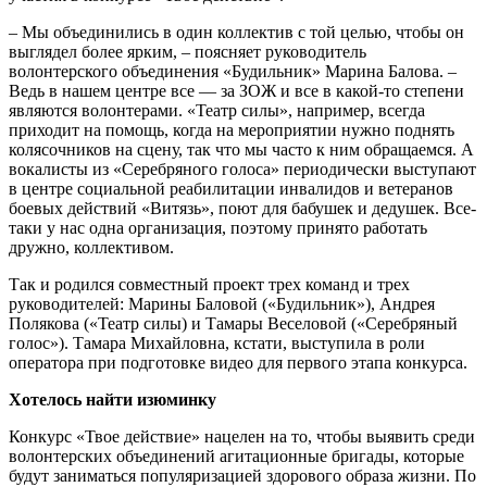
– Мы объединились в один коллектив с той целью, чтобы он
выглядел более ярким, – поясняет руководитель
волонтерского объединения «Будильник» Марина Балова. –
Ведь в нашем центре все — за ЗОЖ и все в какой-то степени
являются волонтерами. «Театр силы», например, всегда
приходит на помощь, когда на мероприятии нужно поднять
колясочников на сцену, так что мы часто к ним обращаемся. А
вокалисты из «Серебряного голоса» периодически выступают
в центре социальной реабилитации инвалидов и ветеранов
боевых действий «Витязь», поют для бабушек и дедушек. Все-
таки у нас одна организация, поэтому принято работать
дружно, коллективом.
Так и родился совместный проект трех команд и трех
руководителей: Марины Баловой («Будильник»), Андрея
Полякова («Театр силы) и Тамары Веселовой («Серебряный
голос»). Тамара Михайловна, кстати, выступила в роли
оператора при подготовке видео для первого этапа конкурса.
Хотелось найти изюминку
Конкурс «Твое действие» нацелен на то, чтобы выявить среди
волонтерских объединений агитационные бригады, которые
будут заниматься популяризацией здорового образа жизни. По