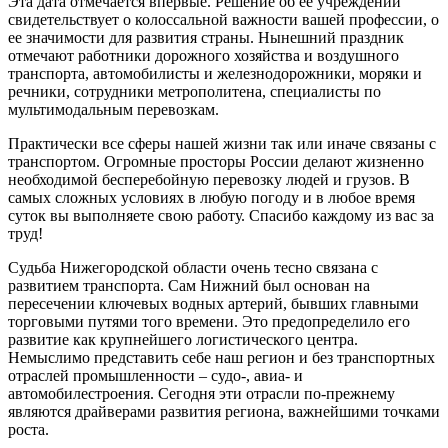
Эта дата отмечается впервые. Решение об ее учреждении
свидетельствует о колоссальной важности вашей профессии, о
ее значимости для развития страны. Нынешний праздник
отмечают работники дорожного хозяйства и воздушного
транспорта, автомобилисты и железнодорожники, моряки и
речники, сотрудники метрополитена, специалисты по
мультимодальным перевозкам.
Практически все сферы нашей жизни так или иначе связаны с
транспортом. Огромные просторы России делают жизненно
необходимой бесперебойную перевозку людей и грузов. В
самых сложных условиях в любую погоду и в любое время
суток вы выполняете свою работу. Спасибо каждому из вас за
труд!
Судьба Нижегородской области очень тесно связана с
развитием транспорта. Сам Нижний был основан на
пересечении ключевых водных артерий, бывших главными
торговыми путями того времени. Это предопределило его
развитие как крупнейшего логистического центра.
Немыслимо представить себе наш регион и без транспортных
отраслей промышленности – судо-, авиа- и
автомобилестроения. Сегодня эти отрасли по-прежнему
являются драйверами развития региона, важнейшими точками
роста.