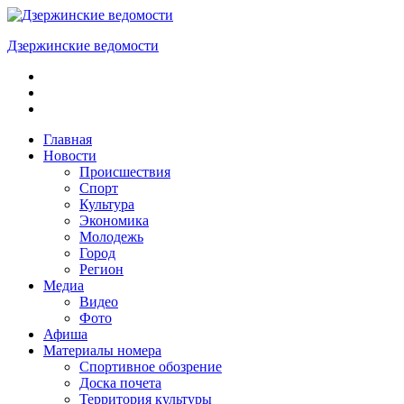
Skip
to
Дзержинские ведомости
content
ОБЩЕСТВЕННО-
ПОЛИТИЧЕСКАЯ
ГОРОДСКАЯ
ГАЗЕТА
Главная
Новости
Происшествия
Спорт
Культура
Экономика
Молодежь
Город
Регион
Медиа
Видео
Фото
Афиша
Материалы номера
Спортивное обозрение
Доска почета
Территория культуры