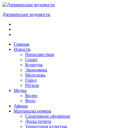
Skip
to
Дзержинские ведомости
content
ОБЩЕСТВЕННО-
ПОЛИТИЧЕСКАЯ
ГОРОДСКАЯ
ГАЗЕТА
Главная
Новости
Происшествия
Спорт
Культура
Экономика
Молодежь
Город
Регион
Медиа
Видео
Фото
Афиша
Материалы номера
Спортивное обозрение
Доска почета
Территория культуры