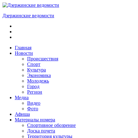
Skip
to
Дзержинские ведомости
content
ОБЩЕСТВЕННО-
ПОЛИТИЧЕСКАЯ
ГОРОДСКАЯ
ГАЗЕТА
Главная
Новости
Происшествия
Спорт
Культура
Экономика
Молодежь
Город
Регион
Медиа
Видео
Фото
Афиша
Материалы номера
Спортивное обозрение
Доска почета
Территория культуры