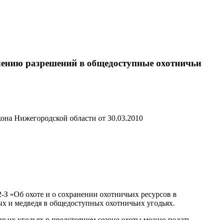
елению разрешений в общедоступные охотничьи
кона Нижегородской области от 30.03.2010
-З «Об охоте и о сохранении охотничьих ресурсов в
х и медведя в общедоступных охотничьих угодьях.
чьих угодьях в предстоящем сезоне охоты можно подать