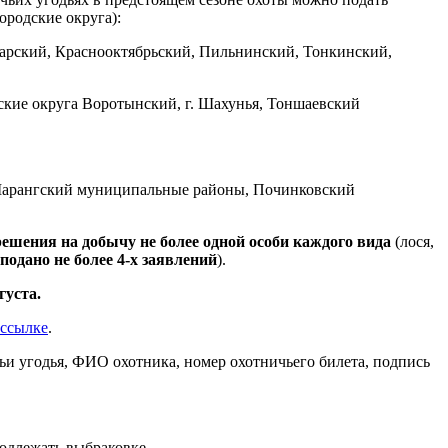
родские округа):
арский, Краснооктябрьский, Пильнинский, Тонкинский,
кие округа Воротынский, г. Шахунья, Тоншаевский
 Шарангский муниципальные районы, Починковский
решения на добычу не более одной особи каждого вида
(лося,
подано не более 4-х заявлений
).
густа.
 ссылке
.
чьи угодья, ФИО охотника, номер охотничьего билета, подпись
подлежать выбраковке.