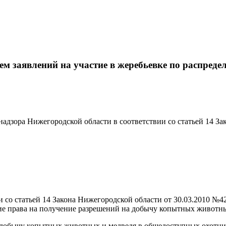
ем заявлений на участие в жеребьевке по распред
адзора Нижегородской области в соответствии со статьей 14 За
 со статьей 14 Закона Нижегородской области от 30.03.2010 №42
ие права на получение разрешений на добычу копытных животны
а добычу копытных животных и медведя в общедоступных охотни