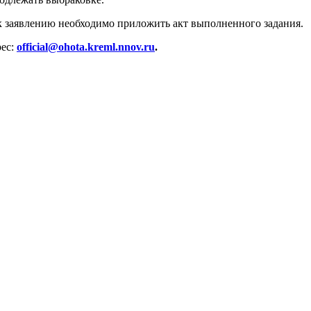
к заявлению необходимо приложить акт выполненного задания.
рес:
official@ohota.kreml.nnov.ru
.