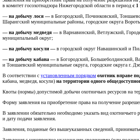
в комитет госохотнадзора Нижегородской области в период
с 1
—
на добычу лося —
в Богородский, Починковский, Тоншаевс
Шарангский муниципальные районы, городские округа Воротынс
— на добычу медведя —
в Варнавинский, Ветлужский, Город
муниципальный округ;
— на добычу косули —
в городской округ Навашинский и П
— на добычу кабана —
в Богородский, Большеболдинский, 
и Тоншаевский муниципальные округа, городские округа г. Дзе
В соответствии с
установленным порядком
охотник вправе по
кабана, медведя, косули)
на территории одного общедоступног
Квоты (нормы) допустимой добычи охотничьих ресурсов на те
Форму заявления на приобретение права на получение разре
В заявлении обязательно необходимо указать вид охотничьего 
и дату подачи заявления.
Заявления, поданные без вышеуказанных сведений, приниматьс
Заявления с некорректно указанными сведениями (или поданны