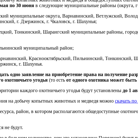
 мая по 30 июня
в следующие муниципальные районы (округа, го
кий муниципальные округа, Варнавинский, Ветлужский, Волод
кий, г. Дзержинск, г. Чкаловск, г. Шахунья;
ецкий, Тонкинский, Шарангский муниципальные районы, городс
ильнинский муниципальный район;
Варнавинский, Краснооктябрьский, Пильнинский, Тонкинский,
ржинск, г. Шахунья.
дать одно заявление на приобретение права на получение раз
о охотничьего угодья
(то есть
от одного охотника может быть 
рритории каждого охотничьего угодья будут установлены
до 1 ав
шения на добычу копытных животных и медведя можно
скачать по
ресурса, район, в котором располагаются общедоступные охотни
я не будут.
е в большем количестве, чем это установлено Порядком) будут 