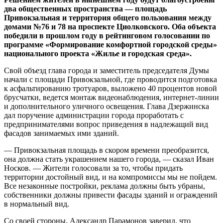
два общественных пространства — площадь
Привокзальная и территория общего пользования между
домами №76 и 78 на проспекте Циолковского. Оба объекта
победили в прошлом году в рейтинговом голосовании по
программе «Формирование комфортной городской среды»
национального проекта «Жилье и городская среда».
Свой объезд глава города и заместитель председателя Думы
начали с площади Привокзальной, где проводится подготовка
к асфальтированию тротуаров, выложено 40 процентов новой
брусчатки, ведется монтаж видеонаблюдения, интернет-линии
и дополнительного уличного освещения. Глава Дзержинска
дал поручение администрации города проработать с
предпринимателями вопрос приведения в надлежащий вид
фасадов занимаемых ими зданий.
— Привокзальная площадь в скором времени преобразится,
она должна стать украшением нашего города, — сказал Иван
Носков. — Жители голосовали за то, чтобы придать
территории достойный вид, и на компромиссы мы не пойдем.
Все незаконные постройки, реклама должны быть убраны,
собственники должны привести фасады зданий и ограждений
в нормальный вид.
Со своей стороны, Александр Парамонов заверил, что