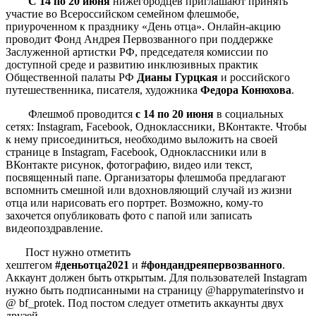
С 14 по 20 июня
нижегородцев приглашают принять
участие во Всероссийском семейном флешмобе,
приуроченном к празднику «День отца». Онлайн-акцию
проводит Фонд Андрея Первозванного при поддержке
Заслуженной артистки РФ, председателя комиссии по
доступной среде и развитию инклюзивных практик
Общественной палаты РФ
Дианы Гурцкая
и российского
путешественника, писателя, художника
Федора Конюхова
.
Флешмоб проводится
с 14 по 20 июня
в социальных
сетях: Instagram, Facebook, Одноклассники, ВКонтакте. Чтобы
к нему присоединиться, необходимо выложить на своей
странице в Instagram, Facebook, Одноклассники или в
ВКонтакте рисунок, фотографию, видео или текст,
посвященный папе. Организаторы флешмоба предлагают
вспомнить смешной или вдохновляющий случай из жизни
отца или нарисовать его портрет. Возможно, кому-то
захочется опубликовать фото с папой или записать
видеопоздравление.
Пост нужно отметить
хештегом
#деньотца2021
и
#фондандреяпервозванного
.
Аккаунт должен быть открытым. Для пользователей Instagram
нужно быть подписанными на страницу @happymaterinstvo и
@ bf_protek. Под постом следует отметить аккаунты двух
друзей.