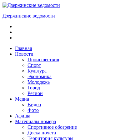
Skip
to
Дзержинские ведомости
content
ОБЩЕСТВЕННО-
ПОЛИТИЧЕСКАЯ
ГОРОДСКАЯ
ГАЗЕТА
Главная
Новости
Происшествия
Спорт
Культура
Экономика
Молодежь
Город
Регион
Медиа
Видео
Фото
Афиша
Материалы номера
Спортивное обозрение
Доска почета
Территория культуры