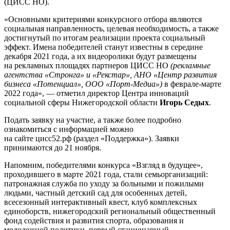
(ЦИСС НО).
«Основными критериями конкурсного отбора являются
социальная направленность, целевая необходимость, а также
достигнутый по итогам реализации проекта социальный
эффект. Имена победителей станут известны в середине
декабря 2021 года, а их видеоролики будут размещены
на рекламных площадях партнеров ЦИСС НО
(
рекламные
агентства «Стронга» и
«Рекстар»,
АНО «Центр развития
бизнеса «Потенциал»,
ООО «Порт-Медиа»)
в феврале-марте
2022 года», — отметил директор Центра инноваций
социальной сферы Нижегородской области
Игорь Седых
.
Подать заявку на участие, а также более подробно
ознакомиться с информацией можно
на сайте цисс52.рф (раздел «Поддержка»). Заявки
принимаются до 21 ноября.
Напомним, победителями конкурса «Взгляд в будущее»,
проходившего в марте 2021 года, стали семьорганизаций:
патронажная служба по уходу за больными и пожилыми
людьми, частный детский сад для особенных детей,
всесезонный интерактивный квест, клуб комплексных
единоборств, нижегородский региональный общественный
фонд содействия и развития спорта, образования и
молодежной политики, первый стационарный