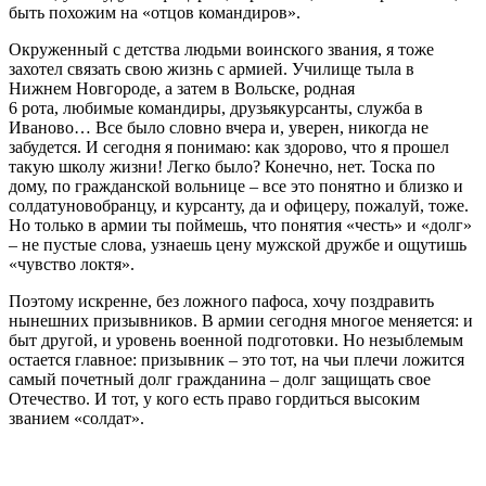
быть похожим на «отцов командиров».
Окруженный с детства людьми воинского звания, я тоже
захотел связать свою жизнь с армией. Училище тыла в
Нижнем Новгороде, а затем в Вольске, родная
6 рота, любимые командиры, друзья­курсанты, служба в
Иваново… Все было словно вчера и, уверен, никогда не
забудется. И сегодня я понимаю: как здорово, что я прошел
такую школу жизни! Легко было? Конечно, нет. Тоска по
дому, по гражданской вольнице – все это понятно и близко и
солдату­новобранцу, и курсанту, да и офицеру, пожалуй, тоже.
Но только в армии ты поймешь, что понятия «честь» и «долг»
– не пустые слова, узнаешь цену мужской дружбе и ощутишь
«чувство локтя».
Поэтому искренне, без ложного пафоса, хочу поздравить
нынешних призывников. В армии сегодня многое меняется: и
быт другой, и уровень военной подготовки. Но незыблемым
остается главное: призывник – это тот, на чьи плечи ложится
самый почетный долг гражданина – долг защищать свое
Отечество. И тот, у кого есть право гордиться высоким
званием «солдат».