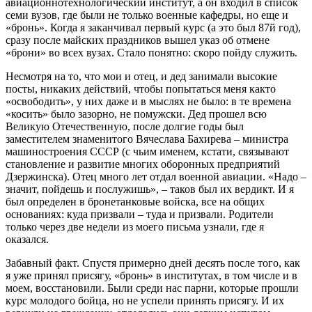
авиационно­технологический институт, а он входил в список
семи вузов, где были не только военные кафедры, но еще и
«бронь». Когда я заканчивал первый курс (а это был 87­й год),
сразу после майских праздников вышел указ об отмене
«брони» во всех вузах. Стало понятно: скоро пойду служить.
Несмотря на то, что мои и отец, и дед занимали высокие
посты, никаких действий, чтобы попытаться меня как­то
«освободить», у них даже и в мыслях не было: в те времена
«косить» было зазорно, не по­мужски. Дед прошел всю
Великую Отечественную, после долгие годы был
заместителем знаменитого Вячеслава Бахирева – министра
машиностроения СССР (с чьим именем, кстати, связывают
становление и развитие многих оборонных предприятий
Дзержинска). Отец много лет отдал военной авиации. «Надо –
значит, пойдешь и послужишь», – таков был их вердикт. И я
был определен в бронетанковые войска, все на общих
основаниях: куда призвали – туда и призвали. Родители
только через две недели из моего письма узнали, где я
оказался.
Забавный факт. Спустя примерно дней десять после того, как
я уже принял присягу, «бронь» в институтах, в том числе и в
моем, восстановили. Были среди нас парни, которые прошли
курс молодого бойца, но не успели принять присягу. И их