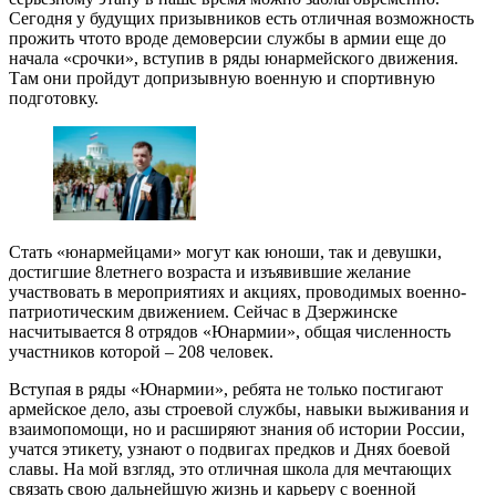
Сегодня у будущих призывников есть отличная возможность
прожить что­то вроде демоверсии службы в армии еще до
начала «срочки», вступив в ряды юнармейского движения.
Там они пройдут допризывную военную и спортивную
подготовку.
Стать «юнармейцами» могут как юноши, так и девушки,
достигшие 8­летнего возраста и изъявившие желание
участвовать в мероприятиях и акциях, проводимых военно­
патриотическим движением. Сейчас в Дзержинске
насчитывается 8 отрядов «Юнармии», общая численность
участников которой – 208 человек.
Вступая в ряды «Юнармии», ребята не только постигают
армейское дело, азы строевой службы, навыки выживания и
взаимопомощи, но и расширяют знания об истории России,
учатся этикету, узнают о подвигах предков и Днях боевой
славы. На мой взгляд, это отличная школа для мечтающих
связать свою дальнейшую жизнь и карьеру с военной