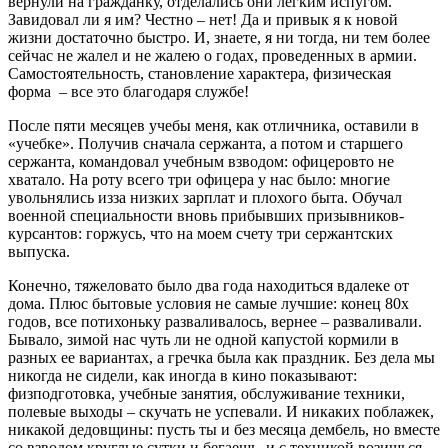
вернули на гражданку, отделались они легким испугом.
Завидовал ли я им? Честно – нет! Да и привык я к новой
жизни достаточно быстро. И, знаете, я ни тогда, ни тем более
сейчас не жалел и не жалею о годах, проведенных в армии.
Самостоятельность, становление характера, физическая
форма – все это благодаря службе!
После пяти месяцев учебы меня, как отличника, оставили в
«учебке». Получив сначала сержанта, а потом и старшего
сержанта, командовал учебным взводом: офицеров­то не
хватало. На роту всего три офицера у нас было: многие
увольнялись из­за низких зарплат и плохого быта. Обучал
военной специальности вновь прибывших призывников­
курсантов: горжусь, что на моем счету три сержантских
выпуска.
Конечно, тяжеловато было два года находиться вдалеке от
дома. Плюс бытовые условия не самые лучшие: конец 80­х
годов, все потихоньку разваливалось, вернее – разваливали.
Бывало, зимой нас чуть ли не одной капустой кормили в
разных ее вариантах, а гречка была как праздник. Без дела мы
никогда не сидели, как иногда в кино показывают:
физподготовка, учебные занятия, обслуживание техники,
полевые выходы – скучать не успевали. И никаких поблажек,
никакой дедовщины: пусть ты и без месяца дембель, но вместе
со взводом круглые сутки и бегаешь, и с техникой возишься.