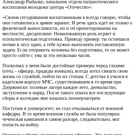
Александр Рыбалко, начальник отдела патриотического
воспитания молодежи центра «Отечество»:
«Своим сегодняшним воспитанникам я всегда говорю, чтобы
они готовились к армии заранее. И речь здесь идет не только о
физической выносливости, но и об ориентировании на
местности, дисциплине. Немаловажную роль играет и
психологическая подготовка. Приведу пример: ты остаешься
ночью в лесу один, а тебе нужно выполнять поставленную
задачу. Если отправить человека без подготовки, то он может
просто сойти с ума за эти несколько часов.
Поскольку у меня были достойные примеры перед глазами
(отец – офицер, прадеды воевали), всегда хотел связать свою
жизнь со службой, пойти по их стопам. С детства я учился в
кадетском корпусе МЧС, существовавшем в то время при
Дзержинске: полевые лагеря каждое лето, дневальство,
заступление в наряд. После такого опыта все последующие
сборы в колледже мне казались пионерлагерем.
Поступив в университет, не стал отказываться от военной
кафедры. В то время военная служба не была популярна:
чеченская кампания в самом разгаре, следовательно, мог
попасть на войну.
Окончив кафедру, получил звание офицера. Это дало мне