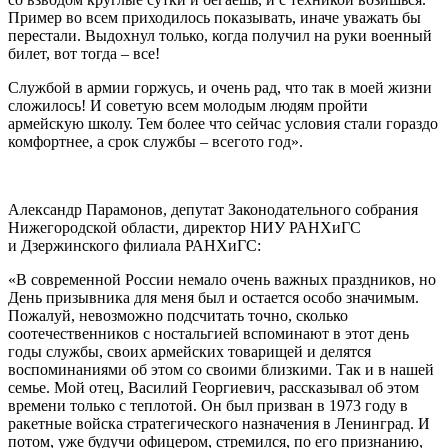
Пример во всем приходилось показывать, иначе уважать бы
перестали. Выдохнул только, когда получил на руки военный
билет, вот тогда – все!
Службой в армии горжусь, и очень рад, что так в моей жизни
сложилось! И советую всем молодым людям пройти
армейскую школу. Тем более что сейчас условия стали гораздо
комфортнее, а срок службы – всего­то год».
Александр Парамонов, депутат Законодательного собрания
Нижегородской области, директор НИУ РАНХиГС
и Дзержинского филиала РАНХиГС:
«В современной России немало очень важных праздников, но
День призывника для меня был и остается особо значимым.
Пожалуй, невозможно подсчитать точно, сколько
соотечественников с ностальгией вспоминают в этот день
годы службы, своих армейских товарищей и делятся
воспоминаниями об этом со своими близкими. Так и в нашей
семье. Мой отец, Василий Георгиевич, рассказывал об этом
времени только с теплотой. Он был призван в 1973 году в
ракетные войска стратегического назначения в Ленинград. И
потом, уже будучи офицером, стремился, по его признанию,