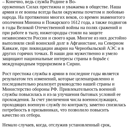
– Конечно, ведь служба Родине в Во-
оруженных Силах престижна и уважаема в обществе. Наша
армия и ее воины всегда были окружены почетом и любовью
народа. На протяжении многих веков, со времен знаменитого
ополчения Минина и Пожарского 1612 года, а также подвигов
в годы Великой Отечественной войны на полях сражений и
при работе в тылу, нижегородцы стояли на защите
независимости России и своего края. Многие из них достойно
выполняли свой воинский долг в Афганистане, на Северном
Кавказе, при ликвидации аварии на Чернобыльской АЭС и в
других горячих точках. В наши дни мужественно и умело
защищают национальные интересы страны в борьбе с
международным терроризмом в Сирии.
Рост престижа службы в армии в последние годы является
результатом тех изменений, которые целенаправленно и
последовательно реализует руководство нашей страны и
Министерство обороны РФ. Привлекательность военной
службы повысилась и из-за улучшения бытовых условий ее
прохождения. За счет увеличения числа военнослужащих,
проходящих военную службу по контракту, заметно снизилась
потребность в призывниках, что позволило повысить
качество их отбора.
Немало случаев, когда, отслужив установленный срок,