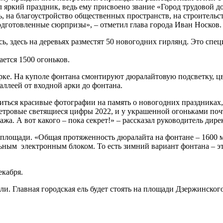
ил яркий праздник, ведь ему присвоено звание «Город трудовой 
 на благоустройство общественных пространств, на строительст
дготовленные сюрпризы», – отметил глава города Иван Носков.
 здесь на деревьях разместят 50 новогодних гирлянд. Это специ
ается 1500 огоньков.
ке. На куполе фонтана смонтируют дюралайтовую подсветку, цве
ллеей от входной арки до фонтана.
иться красивые фотографии на память о новогодних праздниках
метровые светящиеся цифры 2022, и у украшенной огоньками поч
а. А вот какого – пока секрет!» – рассказал руководитель дир
й площади. «Общая протяженность дюралайта на фонтане – 1600 
ным электронным блоком. То есть зимний вариант фонтана – эт
екабря.
ли. Главная городская ель будет стоять на площади Дзержинского