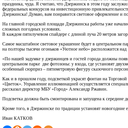
праздника, чуда. Я считаю, что Дзержинск в этом году заслуж
федеральных конкурсов на инвестиционную привлекательность,
Дзержинска! Думаю, вам понравится световое оформление и по
На главной городской площади Дзержинска работы уже начались,
сложных погодных условиях.
В каждом пятилучевом спайдере с длиной луча 20 метров загор
Самое масштабное световое украшение будет в центральном пар
на полторы тысячи огоньков «Уютное небо» расположится над а
«По нашей задумке у дзержинцев и гостей города должны появ
центральном парке две фотозоны: у входа, где установят двух
особенный сюрприз – пятиметровую фигуру сказочного персонаж
Как и в прошлом году, подсветкой украсят фонтан на Торгово
«Цветок». Управление иллюминацией осуществляется специаль
рассказал директор МБУ «Город» Александр Ржавин.
Подсветка должна быть смонтирована и запущена к середине д
Кроме того, в Дзержинске по традиции установят новогодние е
Иван КАТКОВ