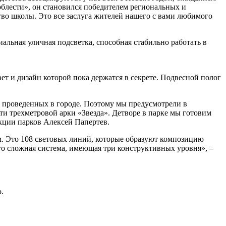
доблести», он становился победителем региональных и
во школы. Это все заслуга жителей нашего с вами любимого
альная уличная подсветка, способная стабильно работать в
т и дизайн которой пока держатся в секрете. Подвесной полог
, проведенных в городе. Поэтому мы предусмотрели в
ти трехметровой арки «Звезда». Детворе в парке мы готовим
екции парков Алексей Папертев.
м. Это 108 световых линий, которые образуют композицию
о сложная система, имеющая три конструктивных уровня», –
.