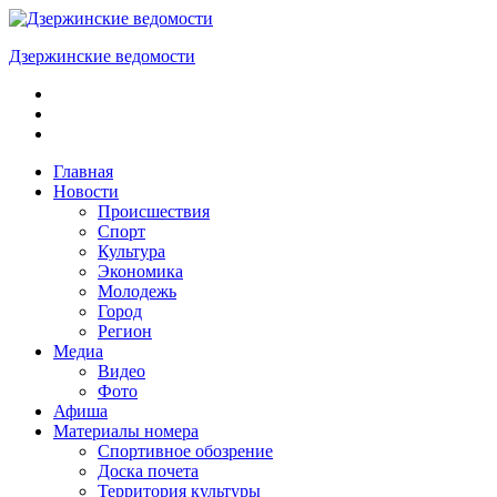
Skip
to
Дзержинские ведомости
content
ОБЩЕСТВЕННО-
ПОЛИТИЧЕСКАЯ
ГОРОДСКАЯ
ГАЗЕТА
Главная
Новости
Происшествия
Спорт
Культура
Экономика
Молодежь
Город
Регион
Медиа
Видео
Фото
Афиша
Материалы номера
Спортивное обозрение
Доска почета
Территория культуры