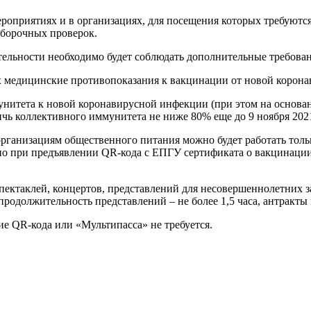
ероприятиях и в организациях, для посещения которых требуют
борочных проверок.
ельности необходимо будет соблюдать дополнительные требован
х медицинские противопоказания к вакцинации от новой корон
нитета к новой коронавирусной инфекции (при этом на основан
ь коллективного иммунитета не ниже 80% еще до 9 ноября 2021
0 организациям общественного питания можно будет работать тольк
но при предъявлении QR-кода с ЕПГУ сертификата о вакцинации
и спектаклей, концертов, представлений для несовершеннолетних
продолжительность представлений – не более 1,5 часа, антракты
ие QR-кода или «Мультипасса» не требуется.