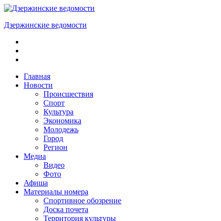
Skip
to
Дзержинские ведомости
content
ОБЩЕСТВЕННО-
ПОЛИТИЧЕСКАЯ
ГОРОДСКАЯ
ГАЗЕТА
Главная
Новости
Происшествия
Спорт
Культура
Экономика
Молодежь
Город
Регион
Медиа
Видео
Фото
Афиша
Материалы номера
Спортивное обозрение
Доска почета
Территория культуры