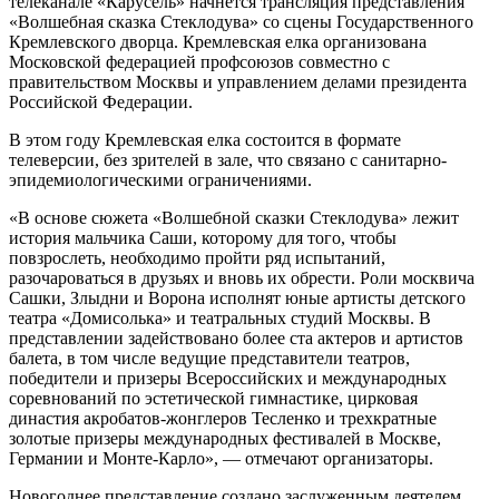
телеканале «Карусель» начнется трансляция представления
«Волшебная сказка Стеклодува» со сцены Государственного
Кремлевского дворца. Кремлевская елка организована
Московской федерацией профсоюзов совместно с
правительством Москвы и управлением делами президента
Российской Федерации.
В этом году Кремлевская елка состоится в формате
телеверсии, без зрителей в зале, что связано с санитарно-
эпидемиологическими ограничениями.
«В основе сюжета «Волшебной сказки Стеклодува» лежит
история мальчика Саши, которому для того, чтобы
повзрослеть, необходимо пройти ряд испытаний,
разочароваться в друзьях и вновь их обрести. Роли москвича
Сашки, Злыдни и Ворона исполнят юные артисты детского
театра «Домисолька» и театральных студий Москвы. В
представлении задействовано более ста актеров и артистов
балета, в том числе ведущие представители театров,
победители и призеры Всероссийских и международных
соревнований по эстетической гимнастике, цирковая
династия акробатов-жонглеров Тесленко и трехкратные
золотые призеры международных фестивалей в Москве,
Германии и Монте-Карло», — отмечают организаторы.
Новогоднее представление создано заслуженным деятелем