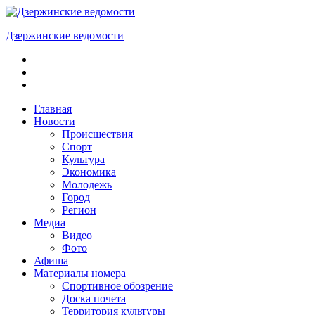
Skip
to
Дзержинские ведомости
content
ОБЩЕСТВЕННО-
ПОЛИТИЧЕСКАЯ
ГОРОДСКАЯ
ГАЗЕТА
Главная
Новости
Происшествия
Спорт
Культура
Экономика
Молодежь
Город
Регион
Медиа
Видео
Фото
Афиша
Материалы номера
Спортивное обозрение
Доска почета
Территория культуры