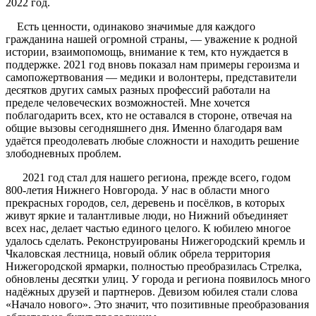
2022 год.
Есть ценности, одинаково значимые для каждого
гражданина нашей огромной страны, — уважение к родной
истории, взаимопомощь, внимание к тем, кто нуждается в
поддержке. 2021 год вновь показал нам примеры героизма и
самопожертвования — медики и волонтеры, представители
десятков других самых разных профессий работали на
пределе человеческих возможностей. Мне хочется
поблагодарить всех, кто не оставался в стороне, отвечая на
общие вызовы сегодняшнего дня. Именно благодаря вам
удаётся преодолевать любые сложности и находить решение
злободневных проблем.
2021 год стал для нашего региона, прежде всего, годом
800-летия Нижнего Новгорода. У нас в области много
прекрасных городов, сел, деревень и посёлков, в которых
живут яркие и талантливые люди, но Нижний объединяет
всех нас, делает частью единого целого. К юбилею многое
удалось сделать. Реконструированы Нижегородский кремль и
Чкаловская лестница, новый облик обрела территория
Нижегородской ярмарки, полностью преобразилась Стрелка,
обновлены десятки улиц. У города и региона появилось много
надёжных друзей и партнеров. Девизом юбилея стали слова
«Начало нового». Это значит, что позитивные преобразования