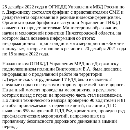
25 декабря 2022 года в ОГИБДД Управления МВД России по
г. Дзержинску состоялся брифинг с представителями СМИ и
департамента образования в режиме видеоконференцсвязи.
Организаторами брифинга выступили Управление ГИБДД
совместно с представителями Министерства образования,
науки и молодежной политики Нижегородской области, на
котором была доведена информация об итогах
информационно – пропагандистского мероприятия «Зимние
каникулы», которые прошли в регионе с 20 декабря 2021 года
по 15 января 2022 года.
Начальником ОГИБДД Управления МВД по г.Дзержинску
подполковником полиции Викторовым Е.А. была доведена
информация о проделанной работе на территории
г.Дзержинска. Сотрудниками ГИБДД было выявлено 2
снежные горки со спуском в сторону проезжей части дороги.
На данный момент проведены мероприятия, в результате
которых выезд с горки на проезжую часть стал невозможен.
По линии технического надзора проверено 90 водителей и 81
автобус привлекаемые к перевозке детей, по линии ДПС
выявлено 858 нарушений ПДД РФ, кроме того, проведен ряд
профилактических мероприятий, направленных на
пропаганду безопасности дорожного движения в зимний
период.