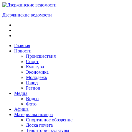
Skip
to
Дзержинские ведомости
content
ОБЩЕСТВЕННО-
ПОЛИТИЧЕСКАЯ
ГОРОДСКАЯ
ГАЗЕТА
Главная
Новости
Происшествия
Спорт
Культура
Экономика
Молодежь
Город
Регион
Медиа
Видео
Фото
Афиша
Материалы номера
Спортивное обозрение
Доска почета
Территория культуры