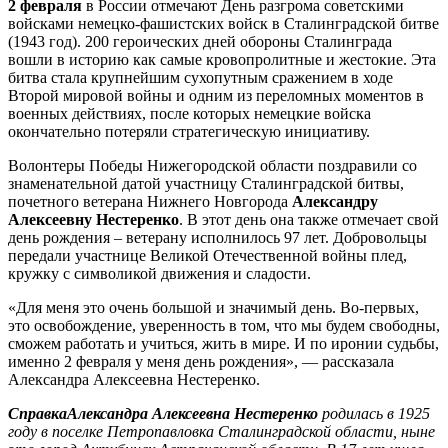
2 февраля
в России отмечают День разгрома советскими
войсками немецко-фашистских войск в Сталинградской битве
(1943 год). 200 героических дней обороны Сталинграда
вошли в историю как самые кровопролитные и жестокие. Эта
битва стала крупнейшим сухопутным сражением в ходе
Второй мировой войны и одним из переломных моментов в
военных действиях, после которых немецкие войска
окончательно потеряли стратегическую инициативу.
Волонтеры Победы Нижегородской области поздравили со
знаменательной датой участницу Сталинградской битвы,
почетного ветерана Нижнего Новгорода
Александру
Алексеевну Нестеренко
. В этот день она также отмечает свой
день рождения – ветерану исполнилось 97 лет. Добровольцы
передали участнице Великой Отечественной войны плед,
кружку с символикой движения и сладости.
«Для меня это очень большой и значимый день. Во-первых,
это освобождение, уверенность в том, что мы будем свободны,
сможем работать и учиться, жить в мире. И по иронии судьбы,
именно 2 февраля у меня день рождения», — рассказала
Александра Алексеевна Нестеренко.
Справка
Александра Алексеевна Нестеренко
родилась в 1925
году в поселке Петропавловка Сталинградской области, ныне