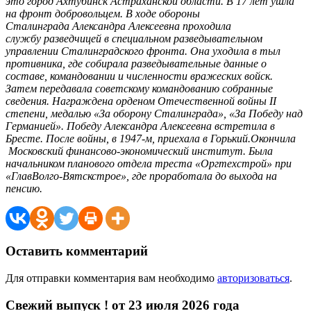
это город Ахтубинск Астраханской области. В 17 лет ушла
на фронт добровольцем. В ходе обороны
Сталинграда Александра Алексеевна проходила
службу разведчицей в специальном разведывательном
управлении Сталинградского фронта. Она уходила в тыл
противника, где собирала разведывательные данные о
составе, командовании и численности вражеских войск.
Затем передавала советскому командованию собранные
сведения. Награждена орденом Отечественной войны II
степени, медалью «За оборону Сталинграда», «За Победу над
Германией». Победу Александра Алексеевна встретила в
Бресте. После войны, в 1947-м, приехала в Горький.
Окончила
Московский финансово-экономический институт. Была
начальником планового отдела треста «Оргтехстрой» при
«ГлавВолго-Вятскстрое», где проработала до выхода на
пенсию.
Оставить комментарий
Для отправки комментария вам необходимо
авторизоваться
.
Свежий выпуск ! от 23 июля 2026 года