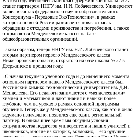
В этом году Менделеевский класс дзержинской школы № 27
станет партнером ННГУ им. Н.И. Лобачевского. Университет
вошел в состав федерального научно-образовательного
Консорциума «Передовые ЭкоТехнологии», в рамках
которого по всей России развивается новая отрасль
обращения с отходами производства и потребления, а также
открываются Менделеевские классы на базе
общеобразовательных организаций.
Таким образом, теперь ННГУ им. Н.И. Лобачевского станет
вторым партнером первого Менделеевского класса
Нижегородской области, открытого на базе школы № 27 в
Дзержинске в прошлом году.
«С начала текущего учебного года и до нынешнего момента
основным партнером нашего Менделеевского класса был
Российский химико-технологический университет им. Д.И.
Менделеева. Его педагоги занимаются с «менделеевцами»
химией и математикой и дают знания и навыки более
глубокие, чем на уроках в рамках основной программы
обучения. Теперь же у Менделеевского класса, как это и было
задумано изначально, появился еще один, региональный
партнер. В ближайшее время мы обсудим условия
сотрудничества педагогов университета и наших учителей и
школьников, многие из которых, возможно, – его будущие
студенты», — сказал глава города Дзержинска Иван Носков.