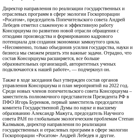
Директор направления по реализации государственных и
отраслевых программ в сфере экологии Госкорпорации
«Росатом», председатель Попечительского совета Андрей
Лебедев отметил слаженную и эффективную работу
Консорциума по развитию новой отрасли обращения с
отходами производства и формированию кадрового
потенциала для создания экономики замкнутого цикла.
«Несомненно, только объединив усилия государства, науки и
бизнеса мы сможем решить эти важные задачи. Отрадно, что
состав Консорциума расширяется, все больше
образовательных организаций, авторитетных ученых
подключаются к нашей работе», — подчеркнул он.
Также в ходе заседания был утвержден состав органов
управления Консорциума и план мероприятий на 2022 год.
Среди новых членов попечительского совета Консорциума –
заместитель полномочного представителя Президента РФ в
ПФО Игорь Буренков, первый заместитель председателя
комитета Государственной Думы по науке и высшему
образованию Александр Мажуга, председатель Научного
совета РАН по глобальным экологическим проблемам Степан
Калмыков, директор направления по реализации
государственных и отраслевых программ в сфере экологии
Госкорпорации «Росатом» Андрей Лебедев и другие.