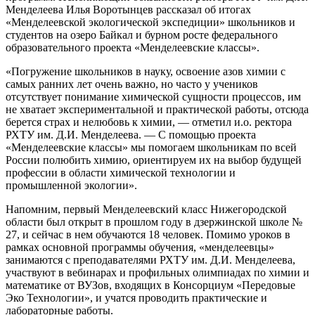
Менделеева Илья Воротынцев рассказал об итогах
«Менделеевской экологической экспедиции» школьников и
студентов на озеро Байкал и бурном росте федерального
образовательного проекта «Менделеевские классы».
«Погружение школьников в науку, освоение азов химии с
самых ранних лет очень важно, но часто у учеников
отсутствует понимание химической сущности процессов, им
не хватает экспериментальной и практической работы, отсюда
берется страх и нелюбовь к химии, — отметил и.о. ректора
РХТУ им. Д.И. Менделеева. — С помощью проекта
«Менделеевские классы» мы помогаем школьникам по всей
России полюбить химию, ориентируем их на выбор будущей
профессии в области химической технологии и
промышленной экологии».
Напомним, первый Менделеевский класс Нижегородской
области был открыт в прошлом году в дзержинской школе №
27, и сейчас в нем обучаются 18 человек. Помимо уроков в
рамках основной программы обучения, «менделеевцы»
занимаются с преподавателями РХТУ им. Д.И. Менделеева,
участвуют в вебинарах и профильных олимпиадах по химии и
математике от ВУЗов, входящих в Консорциум «Передовые
Эко Технологии», и учатся проводить практические и
лабораторные работы.