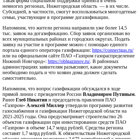
Такая форма социальной поддержки принята в очень
немногих регионах, Нижегородская область — в их числе.
Субсидией, в частности, смогут воспользоваться многодетные
семьи, участвующие в программе догазификации.
Напомним, что жители региона направили уже более 14,5
тыс. заявок на догазификацию. Сбор заявок организован во
всех муниципальных районах и городских округах. Подать
заявку на участие в программе можно с помощью единого
портала единого оператора газификации:
https://connectgas.ru/
или на официальном сайте ПАО «Газпром газораспределение
Нижний Новгород»:
https://oblgaznnov.ru/
. В районных
администрациях заявителям разъясняют, какие документы
необходимо подать и что хозяин дома должен сделать
самостоятельно.
Напомним, что вопрос газификации обсуждался в ходе
прямой линии с президентом России
Владимиром Путиным
.
Ранее
Глеб Никитин
и председатель правления ПАО
«Газпром»
Алексей Миллер
утвердили программу развития
газоснабжения и газификации Нижегородской области на
2021-2025 годы. Она предусматривает строительство 26
объектов газификации при инвестировании средств ПАО
«Газпром» в объеме 14,7 млрд рублей. Средства региона
составят 1,7 млрд рублей. К обязательствам Нижегородской
области относится подготовка 3 675 потребителей к приему