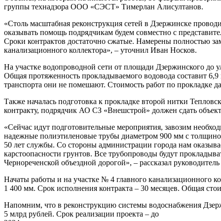
группы технадзора ООО «СЭСТ» Тимерлан Алисултанов.
«Столь масштабная реконструкция сетей в Дзержинске провод
оказывать помощь подрядчикам будем совместно с представите
Сроки контрактов достаточно сжатые. Намерены полностью заме
канализационного коллектора», – уточнил Иван Носков.
На участке водопроводной сети от площади Дзержинского до у
Общая протяженность прокладываемого водовода составит 6,9
транспорта они не помешают. Стоимость работ по прокладке да
Также началась подготовка к прокладке второй нитки Тепловск
контракту, подрядчик АО СЗ «Внешстрой» должен сдать объект 
«Сейчас идут подготовительные мероприятия, завозим необхо
надежные полиэтиленовые трубы диаметром 900 мм с толщино
50 лет службы. Со стороны администрации города нам оказыва
карстоопасности грунтов. Все трубопроводы будут прокладыва
Чернореченской объездной дорогой», – рассказал руководитель
Начаты работы и на участке № 4 главного канализационного к
1 400 мм. Срок исполнения контракта – 30 месяцев. Общая стои
Напомним, что в реконструкцию системы водоснабжения Дзержи
5 млрд рублей. Срок реализации проекта – до