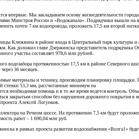
ится впервые. Мы закладываем основу жизнедеятельности горо
лями Минстроя России и «Водоканала». Подрядчики вышли на все
нить почти 7 км водопровода, проложить 17,5 км второй нитки 
лицы Клюквина в районе входа в Центральный парк культуры и о
 км. Как доложил главе Дзержинска представитель подрядчика 
нного участка составляет 978,6 млн рублей.
ого водозабора протяженностью 17,5 км в районе Северного шосс
через 36 месяцев.
димые материалы и технику, производим планировку площадки.
й стенки 53,3 мм, рассчитанные минимум на
ется необходимая помощь и в то же время ведется контроль. Об
ться закрытым способом без нарушения дорожного покрытия в м
 проекта Алексей Логунков.
оллектора на Речном шоссе. На протяжении 7,5 км будут пролож
мость работ – 1 690,04 млн руб.
нска в рамках проекта развития водоснабжения «Волга­1» буде