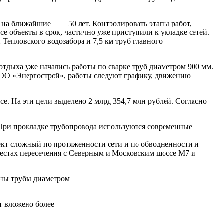
да на ближайшие 50 лет. Контролировать этапы работ,
 объекты в срок, частично уже приступили к укладке сетей.
Тепловского водозабора и 7,5 км труб главного
тдыха уже начались работы по сварке труб диаметром 900 мм.
ООО «Энергострой», работы следуют графику, движению
е. На эти цели выделено 2 млрд 354,7 млн рублей. Согласно
 При прокладке трубопровода используются современные
ъект сложный по протяженности сети и по обводненности и
естах пересечения с Северным и Московским шоссе М­7 и
ены трубы диаметром
т вложено более