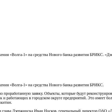
жения «Волга-1» на средства Нового банка развития БРИКС. «Д
жения «Волга-1» на средства Нового банка развития БРИКС.
но проработанную заявку. Объекты, которые будут реконструир
к и работающих в городском округе предприятий. Это имеет бо
икитин.
ли глава Дзержинска Иван Носков, генеральный директор ОАО «