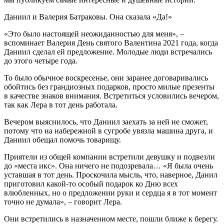
Даниил и Валерия Батраковы. Она сказала «Да!»
«Это было настоящей неожиданностью для меня», –
вспоминает Валерия День святого Валентина 2021 года, когда
Даниил сделал ей предложение. Молодые люди встречались
до этого четыре года.
То было обычное воскресенье, они заранее договаривались
обойтись без грандиозных подарков, просто милые презенты
в качестве знаков внимания. Встретиться условились вечером,
так как Лера в тот день работала.
Вечером выяснилось, что Даниил заехать за ней не сможет,
потому что на набережной в сугробе увязла машина друга, и
Даниил обещал помочь товарищу.
Приятели из общей компании встретили девушку и подвезли
до «места икс». Она ничего не подозревала… «Я была очень
уставшая в тот день. Проскочила мысль, что, наверное, Данил
приготовил какой-то особый подарок ко Дню всех
влюбленных, но о предложении руки и сердца я в тот момент
точно не думала», – говорит Лера.
Они встретились в назначенном месте, пошли ближе к берегу.