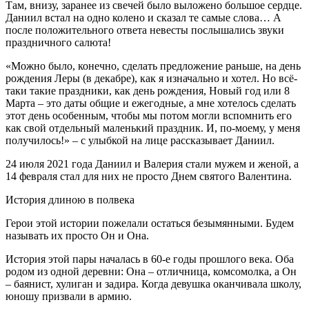
Там, внизу, заранее из свечей было выложено большое сердце.
Даниил встал на одно колено и сказал те самые слова… А
после положительного ответа невесты послышались звуки
праздничного салюта!
«Можно было, конечно, сделать предложение раньше, на день
рождения Леры (в декабре), как я изначально и хотел. Но всё-
таки такие праздники, как день рождения, Новый год или 8
Марта – это даты общие и ежегодные, а мне хотелось сделать
этот день особенным, чтобы мы потом могли вспомнить его
как свой отдельный маленький праздник. И, по-моему, у меня
получилось!» – с улыбкой на лице рассказывает Даниил.
24 июля 2021 года Даниил и Валерия стали мужем и женой, а
14 февраля стал для них не просто Днем святого Валентина.
История длиною в полвека
Герои этой истории пожелали остаться безымянными. Будем
называть их просто Он и Она.
История этой пары началась в 60-е годы прошлого века. Оба
родом из одной деревни: Она – отличница, комсомолка, а Он
– баянист, хулиган и задира. Когда девушка оканчивала школу,
юношу призвали в армию.