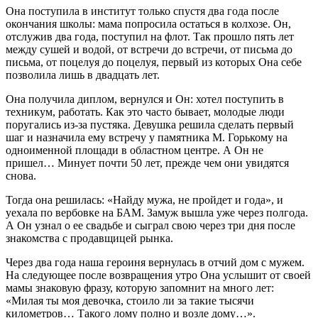
Она поступила в институт только спустя два года после
окончания школы: мама попросила остаться в колхозе. Он,
отслужив два года, поступил на флот. Так прошло пять лет
между сушей и водой, от встречи до встречи, от письма до
письма, от поцелуя до поцелуя, первый из которых Она себе
позволила лишь в двадцать лет.
Она получила диплом, вернулся и Он: хотел поступить в
техникум, работать. Как это часто бывает, молодые люди
поругались из-за пустяка. Девушка решила сделать первый
шаг и назначила ему встречу у памятника М. Горькому на
одноименной площади в областном центре. А Он не
пришел… Минует почти 50 лет, прежде чем они увидятся
снова.
Тогда она решилась: «Найду мужа, не пройдет и года», и
уехала по вербовке на БАМ. Замуж вышла уже через полгода.
А Он узнал о ее свадьбе и сыграл свою через три дня после
знакомства с продавщицей рынка.
Через два года наша героиня вернулась в отчий дом с мужем.
На следующее после возвращения утро Она услышит от своей
мамы знаковую фразу, которую запомнит на много лет:
«Милая ты моя девочка, стоило ли за такие тысячи
километров… Такого лому полно и возле дому…».