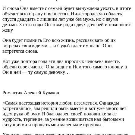
И снова Она вместе с семьей будет вынуждена уехать, в итоге
объедет всю страну и вернется в Нижегородскую область
спустя двадцать с лишним лет уже без мужа, но с двумя
детьми. За эти годы Он тоже родит двух дочерей и похоронит
жену.
Она будет помнить Его всю жизнь, рассказывать об их
встречах своим детям… и Судьба даст им шанс: Они
встретятся снова.
Вот уже полтора года эти два взрослых человека вместе,
обрели свое счастье: Она видит в Нем того самого юношу, а
Он в ней — ту самую девочку…
Романтик Алексей Кулаков
«Самая настоящая история любви незаметная. Однажды
встретившись, мы решили быть вместе и вот уже много лет
идем рука об руку. Я благодарен своей половинке за ее
мудрость, терпение, за умение возвышаться над бытовыми
ситуациями и прощать мои маленькие промахи.
Хочу пожелать всем дзержинцам встретить свою настоящую,