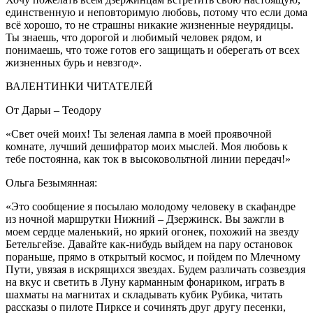
единственную и неповторимую любовь, потому что если дома
всё хорошо, то не страшны никакие жизненные неурядицы.
Ты знаешь, что дорогой и любимый человек рядом, и
понимаешь, что тоже готов его защищать и оберегать от всех
жизненных бурь и невзгод».
ВАЛЕНТИНКИ ЧИТАТЕЛЕЙ
От Дарьи – Теодору
«Свет очей моих! Ты зеленая лампа в моей проявочной
комнате, лучший дешифратор моих мыслей. Моя любовь к
тебе постоянна, как ток в высоковольтной линии передач!»
Ольга Безымянная:
«Это сообщение я посылаю молодому человеку в скафандре
из ночной маршрутки Нижний – Дзержинск. Вы зажгли в
моем сердце маленький, но яркий огонек, похожий на звезду
Бетельгейзе. Давайте как-нибудь выйдем на пару остановок
пораньше, прямо в открытый космос, и пойдем по Млечному
Пути, увязая в искрящихся звездах. Будем различать созвездия
на вкус и светить в Луну карманным фонариком, играть в
шахматы на магнитах и складывать кубик Рубика, читать
рассказы о пилоте Пирксе и сочинять друг другу песенки,