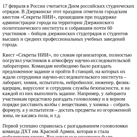
17 февраля в России считается Днем российских студенческих
отрядов. В Дзержинске этот праздник отметили городским
квестом «Секреты НИИ», прошедшим при поддержке
администрации города на территории Дзержинского
политехнического института и собравшим почти 60
участников – бойцов дзержинских студотрядов и студентов
высших и средних профессиональных учебных заведений
города.
Квест «Секреты НИИ», по словам организаторов, полностью
погрузил участников в атмосферу научно-исследовательской
лаборатории. Командам необходимо было разгадать
предложенное задание и пройти 8 станций, на которых их
ждали сотрудники научно-исследовательского института –
лаборант, химик, испытатель, нейробиолог, инженер, физик-
ядерщик, вирусолог и сотрудник службы безопасности, и на
каждой из них выполнить задание. Например, у лаборанта
участникам предстояло разгадать головоломку и в верном
порядке расставить колбы с веществами, у химика – собрать
формулу, а у испытателя – достать предметы из огороженной
зоны, не касаясь пола, и т.д.
Первой успешно справилась с разгадыванием головоломки
команда ДХТ им. Красной Армии, которая и стала
победителем квеста. Все остальные участники были