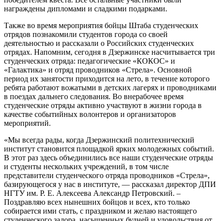
награждены дипломами и сладкими подарками.
Также во время мероприятия бойцы Штаба студенческих
отрядов познакомили студентов города со своей
деятельностью и рассказали о Российских студенческих
отрядах. Напомним, сегодня в Дзержинске насчитывается три
студенческих отряда: педагогические «КОКОС» и
«Галактика» и отряд проводников «Стрела». Основной
период их занятости приходится на лето, в течение которого
ребята работают вожатыми в детских лагерях и проводниками
в поездах дальнего следования. Во внерабочее время
студенческие отряды активно участвуют в жизни города в
качестве событийных волонтеров и организаторов
мероприятий.
«Мы всегда рады, когда Дзержинский политехнический
институт становится площадкой ярких молодежных событий.
В этот раз здесь объединились все наши студенческие отряды
и студенты нескольких учреждений, в том числе
представители студенческого отряда проводников «Стрела»,
базирующегося у нас в институте, — рассказал директор ДПИ
НГТУ им. Р. Е. Алексеева Александр Петровский. –
Поздравляю всех нынешних бойцов и всех, кто только
собирается ими стать, с праздником и желаю настоящего
студенческого задора, насыщенных будней и удовольствия от