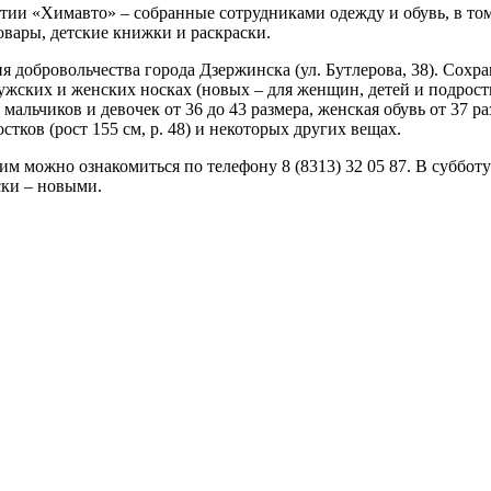
тии «Химавто» – собранные сотрудниками одежду и обувь, в том
вары, детские книжки и раскраски.
 добровольчества города Дзержинска (ул. Бутлерова, 38). Сохр
мужских и женских носках (новых – для женщин, детей и подростк
мальчиков и девочек от 36 до 43 размера, женская обувь от 37 ра
стков (рост 155 см, р. 48) и некоторых других вещах.
 можно ознакомиться по телефону 8 (8313) 32 05 87. В субботу и 
ски – новыми.