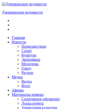
Skip
to
Дзержинские ведомости
content
ОБЩЕСТВЕННО-
ПОЛИТИЧЕСКАЯ
ГОРОДСКАЯ
ГАЗЕТА
Главная
Новости
Происшествия
Спорт
Культура
Экономика
Молодежь
Город
Регион
Медиа
Видео
Фото
Афиша
Материалы номера
Спортивное обозрение
Доска почета
Территория культуры