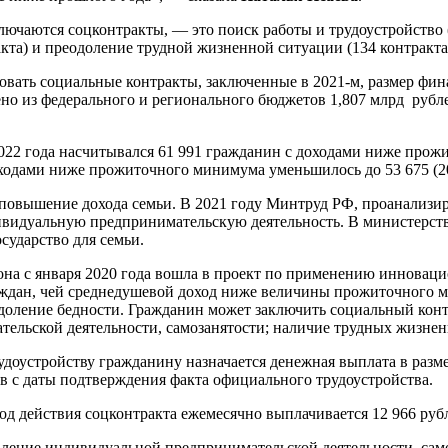
ючаются соцконтракты, — это поиск работы и трудоустройство (
акта) и преодоление трудной жизненной ситуации (134 контракта
овать социальные контракты, заключенные в 2021-м, размер фин
но из федерального и регионального бюджетов 1,807 млрд рубл
022 года насчитывался 61 991 гражданин с доходами ниже прожи
оходами ниже прожиточного минимума уменьшилось до 53 675 (20
 повышение дохода семьи. В 2021 году Минтруд РФ, проанализир
видуальную предпринимательскую деятельность. В министерств
осударство для семьи.
на с января 2020 года вошла в проект по применению инноваци
аждан, чей среднедушевой доход ниже величины прожиточного
доление бедности. Гражданин может заключить социальный кон
тельской деятельности, самозанятости; наличие трудных жизне
доустройству гражданину назначается денежная выплата в размер
ев с даты подтверждения факта официального трудоустройства.
д действия соцконтракта ежемесячно выплачивается 12 966 руб
ление индивидуальной предпринимательской деятельности, само