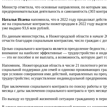
Министр отметила, что основные направления, по которым закл
предпринимательская деятельность и самозанятость (303 контр
Наталья Исаева
напомнила, что в 2022 году продолжат действ
же на социальные контракты нижегородцам в 2022 году выделе
уже выдано 93,6 млн рублей.
По данным министерства, в Нижегородской области в начале 2
отчасти благодаря социальным контрактам, число граждан с д
Целью социального контракта является преодоление бедности,
внимание на наиболее эффективные — трудоустройство и инди
— это не пособие и не выплата, а возможность, которую дает г
Напомним, Нижегородская область в числе 21 пилотного регио
социальной поддержки для семей и одиноко проживающих гр
при условии совершения ими действий, направленных на прео
трудоустройство; осуществление индивидуальной предпринима
При заключении социального контракта по поиску работы и тру
месяца с даты заключения социального контракта и трех месяц
По выходу из трудной жизненной ситуации гражданину в перио
В случае предоставления государственной помощи на осуществ