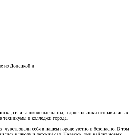
ые из Донецкой и
нска, сели за школьные парты, а дошкольники отправились в
ы в техникумы и колледжи города.
, чувствовали себя в нашем городе уютно и безопасно. В том
вились в школу и детский сад. Надеюсь, они найдут новых