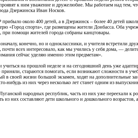
 проявят к ним уважение и дружелюбие. Мы работаем над тем, чт
орода Дзержинска Иван Носков.
прибыло около 400 детей, а в Дзержинск – более 40 детей школ
герю «Город спорта», где размещены жители Донбасса. Оба учре
, при помощи жителей города собраны канцтовары.
началу, конечно, но и одноклассники, и учителя встретили дру
почти всех интересовало, как мы учились у себя дома, — делитс
нимания сейчас уделяю именно этим предметам».
учиться на прошлой неделе и на сегодняшний день уже адаптиро
 приняли, стараются помогать, если возникают сложности в учеб
ый в своей жизни большой экзамен, ходят на дополнительные за
кто-нибудь из них через несколько лет станет одним из выпускн
уганской народных республик, часть из них уже переехали к ро
ть из них составляют дети школьного и дошкольного возрастов,