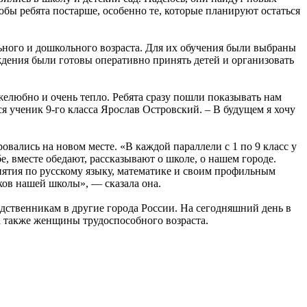
обы ребята постарше, особенно те, которые планируют остаться
ьного и дошкольного возраста. Для их обучения были выбраны
ждения были готовы оперативно принять детей и организовать
желюбно и очень тепло. Ребята сразу пошли показывать нам
я ученик 9-го класса Ярослав Островский. – В будущем я хочу
вались на новом месте. «В каждой параллели с 1 по 9 класс у
е, вместе обедают, рассказывают о школе, о нашем городе.
нятия по русскому языку, математике и своим профильным
иков нашей школы», — сказала она.
дственникам в другие города России. На сегодняшний день в
 а также женщины трудоспособного возраста.