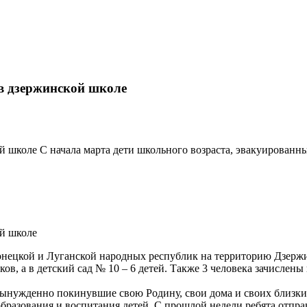
 в дзержинской школе
й школе С начала марта дети школьного возраста, эвакуированн
ой школе
Донецкой и Луганской народных республик на территорию Дзержи
ов, а в детский сад № 10 – 6 детей. Также 3 человека зачислен
вынужденно покинувшие свою Родину, свои дома и своих близких
образования и воспитания детей. С прошлой недели ребята отпра