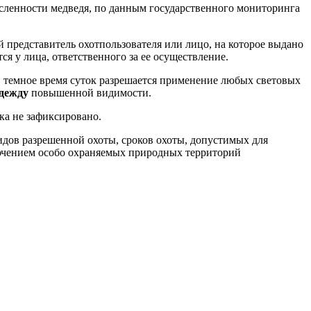
сленности медведя, по данным государственного мониторинга
представитель охотпользователя или лицо, на которое выдано
я у лица, ответственного за ее осуществление.
в темное время суток разрешается применение любых световых
одежду
повышенной видимости.
ка не зафиксировано.
идов разрешенной охоты, сроков охоты, допустимых для
лючением особо охраняемых природных территорий