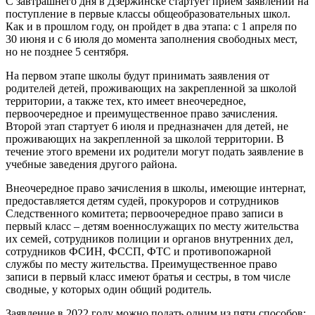
С завтрашнего дня в Дзержинске стартует прием заявлений на
поступление в первые классы общеобразовательных школ.
Как и в прошлом году, он пройдет в два этапа: с 1 апреля по
30 июня и с 6 июля до момента заполнения свободных мест,
но не позднее 5 сентября.
На первом этапе школы будут принимать заявления от
родителей детей, проживающих на закрепленной за школой
территории, а также тех, кто имеет внеочередное,
первоочередное и преимущественное право зачисления.
Второй этап стартует 6 июля и предназначен для детей, не
проживающих на закрепленной за школой территории. В
течение этого времени их родители могут подать заявление в
учебные заведения другого района.
Внеочередное право зачисления в школы, имеющие интернат,
предоставляется детям судей, прокуроров и сотрудников
Следственного комитета; первоочередное право записи в
первый класс – детям военнослужащих по месту жительства
их семей, сотрудников полиции и органов внутренних дел,
сотрудников ФСИН, ФССП, ФТС и противопожарной
службы по месту жительства. Преимущественное право
записи в первый класс имеют братья и сестры, в том числе
сводные, у которых один общий родитель.
Заявление в 2022 году можно подать одним из пяти способов: