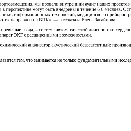
мпортозамещения, мы провели внутренний аудит наших проектов
 в перспективе могут быть внедрены в течение 6-8 месяцев. Ос
роники, информационных технологий, медицинского приборостро
боток направлен на ВПК», — рассказала Елена Загайнова.
е превышает года, – система автоматической диагностики серде
аппарат ЭКГ с расширенными возможностями.
биохимический анализатор акустический безреагентный; произв
славится тем, что занимается не только фундаментальными иссл