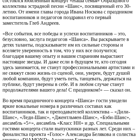
состоялся юбилейный концерт «Наша семья» Образцового
коллектива эстрадной песни «Шанс», посвященный его 30-
летию. От имени главы города Ивана Носкова с праздником
воспитанников и педагогов поздравил его первый
заместитель Глеб Андреев.
«Все события, все победы и успехи воспитанников – это,
безусловно, заслуга педагогов «Шанса». Вы раскрываете в
детях таланты, подсказываете им их сильные стороны и
вселяете уверенность в том, что у них все получится;
благодаря вашему опыту и вашим стараниям вырастают
настоящие звезды. И даже если в будущем те, кто сегодня
здесь занимается, не станут профессиональными артистами и
не свяжут свою жизнь со сценой, они, уверен, будут душой
любой компании, будут уметь петь, танцевать, держаться на
публике, будут уверены в себе. И в любом случае станут
продолжателями вашего дела! С праздником!» — сказал он.
Во время праздничного концерта «Шанса» гости увидели
яркие вокальные номера в различных составах как
воспитанников, так и преподавателей коллектива – «Дили-
Шанс», «Леди-Шанс», «Джентльмен-Шанс», «Бэби-Шанс»,
ансамбль «5+», ансамбль «Класс НН» и др. Специальными
гостями концерта стали выпускники разных лет. Среди них –
финалистка проекта «Голос» Александра Белякова и солистка
группы «DIAMOND» Анастасия Бармина.