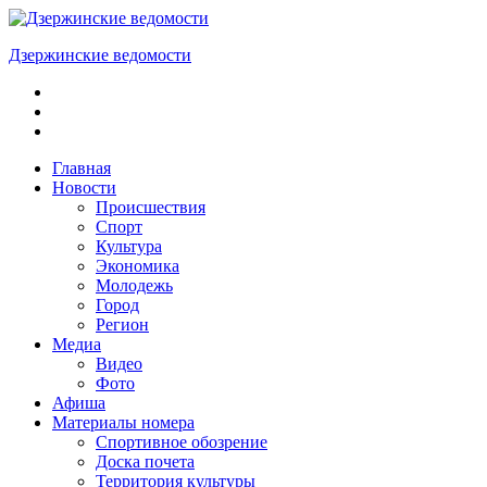
Skip
to
Дзержинские ведомости
content
ОБЩЕСТВЕННО-
ПОЛИТИЧЕСКАЯ
ГОРОДСКАЯ
ГАЗЕТА
Главная
Новости
Происшествия
Спорт
Культура
Экономика
Молодежь
Город
Регион
Медиа
Видео
Фото
Афиша
Материалы номера
Спортивное обозрение
Доска почета
Территория культуры