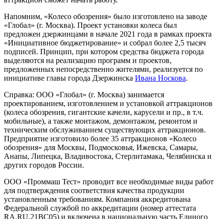
Напомним, «Колесо обозрения» было изготовлено на заводе
«Глобал» (г. Москва). Проект установки колеса был
предложен дзержинцами в начале 2021 года в рамках проекта
«Инициативное бюджетирование» и собрал более 2,5 тысяч
подписей. Принцип, при котором средства бюджета города
выделяются на реализацию программ и проектов,
предложенных непосредственно жителями, реализуется по
инициативе главы города Дзержинска
Ивана Носкова
.
Справка: ООО «Глобал» (г. Москва) занимается
проектированием, изготовлением и установкой аттракционов
(колеса обозрения, гигантские качели, карусели и пр., в т.ч.
мобильные), а также монтажом, демонтажом, ремонтом и
техническим обслуживанием существующих аттракционов.
Предприятие изготовило более 35 аттракционов «Колесо
обозрения» для Москвы, Подмосковья, Ижевска, Самары,
Анапы, Липецка, Владивостока, Стерлитамака, Челябинска и
других городов России.
ООО «Проммаш Тест» проводит все необходимые виды работ
для подтверждения соответствия качества продукции
установленным требованиям. Компания аккредитована
Федеральной службой по аккредитации (номер аттестата
RA.RU.21ВС05) и включена в национальную часть Единого