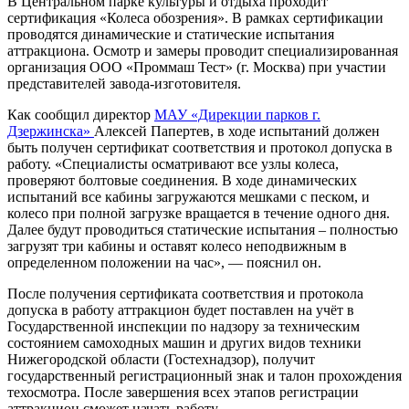
В Центральном парке культуры и отдыха проходит
сертификация «Колеса обозрения». В рамках сертификации
проводятся динамические и статические испытания
аттракциона. Осмотр и замеры проводит специализированная
организация ООО «Проммаш Тест» (г. Москва) при участии
представителей завода-изготовителя.
Как сообщил директор
МАУ «Дирекции парков г.
Дзержинска»
Алексей Папертев, в ходе испытаний должен
быть получен сертификат соответствия и протокол допуска в
работу. «Специалисты осматривают все узлы колеса,
проверяют болтовые соединения. В ходе динамических
испытаний все кабины загружаются мешками с песком, и
колесо при полной загрузке вращается в течение одного дня.
Далее будут проводиться статические испытания – полностью
загрузят три кабины и оставят колесо неподвижным в
определенном положении на час», — пояснил он.
После получения сертификата соответствия и протокола
допуска в работу аттракцион будет поставлен на учёт в
Государственной инспекции по надзору за техническим
состоянием самоходных машин и других видов техники
Нижегородской области (Гостехнадзор), получит
государственный регистрационный знак и талон прохождения
техосмотра. После завершения всех этапов регистрации
аттракцион сможет начать работу.