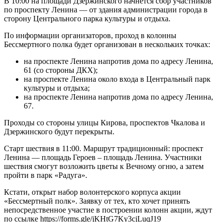
В 10:00 на площади Дзержинского начнется сбор участников
по проспекту Ленина — от здания администрации города в
сторону Центрального парка культуры и отдыха.
По информации организаторов, проход в колонны
Бессмертного полка будет организован в нескольких точках:
на проспекте Ленина напротив дома по адресу Ленина,
61 (со стороны ДКХ);
на проспекте Ленина около входа в Центральный парк
культуры и отдыха;
на проспекте Ленина напротив дома по адресу Ленина,
67.
Проходы со стороны улицы Кирова, проспектов Чкалова и
Дзержинского будут перекрыты.
Старт шествия в 11:00. Маршрут традиционный: проспект
Ленина — площадь Героев – площадь Ленина. Участники
шествия смогут возложить цветы к Вечному огню, а затем
пройти в парк «Радуга».
Кстати, открыт набор волонтерского корпуса акции
«Бессмертный полк». Заявку от тех, кто хочет принять
непосредственное участие в построении колонн акции, ждут
по ссылке https://forms.gle/jKHtG7Ky3cjLuqJ19