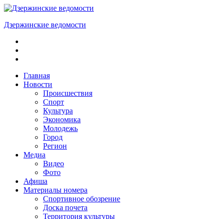
Skip
to
Дзержинские ведомости
content
ОБЩЕСТВЕННО-
ПОЛИТИЧЕСКАЯ
ГОРОДСКАЯ
ГАЗЕТА
Главная
Новости
Происшествия
Спорт
Культура
Экономика
Молодежь
Город
Регион
Медиа
Видео
Фото
Афиша
Материалы номера
Спортивное обозрение
Доска почета
Территория культуры