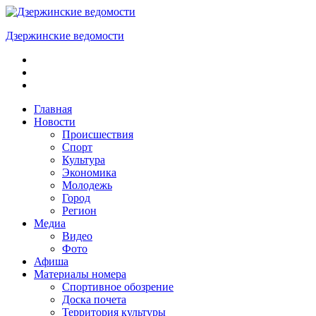
Skip
to
Дзержинские ведомости
content
ОБЩЕСТВЕННО-
ПОЛИТИЧЕСКАЯ
ГОРОДСКАЯ
ГАЗЕТА
Главная
Новости
Происшествия
Спорт
Культура
Экономика
Молодежь
Город
Регион
Медиа
Видео
Фото
Афиша
Материалы номера
Спортивное обозрение
Доска почета
Территория культуры