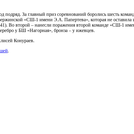
 подряд. За главный приз соревнований боролись шесть команд
дзержинской «СШ-1 имени Э.А. Папертева», которая не оставила
:41). Во второй – нанесли поражения второй команде «СШ-1 име
еребро у БШ «Нагорная», бронза – у ижевцев.
лисей Конураев.
ошей
.