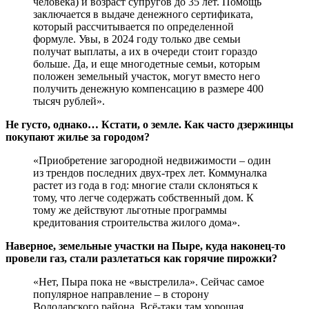
человека) и возраст супругов до 35 лет. Помощь
заключается в выдаче денежного сертификата,
который рассчитывается по определенной
формуле. Увы, в 2024 году только две семьи
получат выплаты, а их в очереди стоит гораздо
больше. Да, и еще многодетные семьи, которым
положен земельный участок, могут вместо него
получить денежную компенсацию в размере 400
тысяч рублей».
Не густо, однако… Кстати, о земле. Как часто дзержинцы
покупают жилье за городом?
«Приобретение загородной недвижимости – один
из трендов последних двух-трех лет. Коммуналка
растет из года в год: многие стали склоняться к
тому, что легче содержать собственный дом. К
тому же действуют льготные программы
кредитования строительства жилого дома».
Наверное, земельные участки на Пыре, куда наконец-то
провели газ, стали разлетаться как горячие пирожки?
«Нет, Пыра пока не «выстрелила». Сейчас самое
популярное направление – в сторону
Володарского района. Всё-таки там хорошая