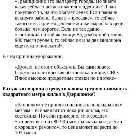
«Традиционно это был центр города. Но знаете,
какая сейчас прослеживается тенденция? Люди
покупают то, на что хватает денег. Если раньше
какие-то районы были в «просадке», то сейчас
такого нет. Причем дешевое жилье выросло в цене
больше, чем дорогое. Если не так давно
«гостинки» на той же улице Водозаборной стоили
900 тысяч рублей, то сейчас их и за два миллиона
еще нужно поискать!».
В чем причина удорожания?
«Думаю, не стоит объяснять. Вы сами знаете.
Сложная политическая обстановка в мире, СВО.
Плюс высокие процентные ставки по ипотеке».
Раз уж заговорили о цене, то какова средняя стоимость
квадратного метра жилья в Дзержинске?
«Вторичку» не принято оценивать по квадратным
метрам – всё зависит от локации жилья, его
состояния. Но если примерно, то в среднем
«вторичка» стоит 80-90 тысяч за «квадрат», а если
с хорошим ремонтом, то цена может вырасти до
105 тысяч.