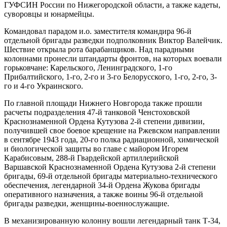
ГУФСИН России по Нижегородской области, а также кадеты,
суворовцы и юнармейцы.
Командовал парадом и.о. заместителя командира 96-й
отдельной бригады разведки подполковник Виктор Валейчик.
Шествие открыла рота барабанщиков. Над парадными
колоннами пронесли штандарты фронтов, на которых воевали
горьковчане: Карельского, Ленинградского, 1-го
Прибалтийского, 1-го, 2-го и 3-го Белорусского, 1-го, 2-го, 3-
го и 4-го Украинского.
По главной площади Нижнего Новгорода также прошли
расчеты подразделения 47-й танковой Ченстоховской
Краснознаменной Ордена Кутузова 2-й степени дивизии,
получившей свое боевое крещение на Ржевском направлении
в сентябре 1943 года, 20-го полка радиационной, химической
и биологической защиты во главе с майором Игорем
Карабисовым, 288-й Гвардейской артиллерийской
Варшавской Краснознаменной Ордена Кутузова 2-й степени
бригады, 69-й отдельной бригады материально-технического
обеспечения, легендарной 34-й Ордена Жукова бригады
оперативного назначения, а также воины 96-й отдельной
бригады разведки, женщины-военнослужащие.
В механизированную колонну вошли легендарный танк Т-34,