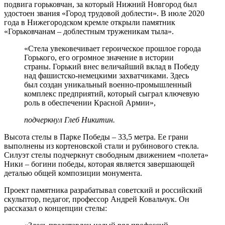
подвига горьковчан, за который Нижний Новгород был
удостоен звания «Город трудовой доблести». В июле 2020
года в Нижегородском кремле открыли памятник
«Горьковчанам – доблестным труженикам тыла».
«Стела увековечивает героическое прошлое города
Горького, его огромное значение в истории
страны. Горький внес величайший вклад в Победу
над фашистско-немецкими захватчиками. Здесь
был создан уникальный военно-промышленный
комплекс предприятий, который сыграл ключевую
роль в обеспечении Красной Армии»,
подчеркнул Глеб Никитин.
Высота стелы в Парке Победы – 33,5 метра. Ее грани
выполнены из кортеновской стали и рубинового стекла.
Силуэт стелы подчеркнут свободным движением «полета»
Ники – богини победы, которая является завершающей
деталью общей композиции монумента.
Проект памятника разрабатывал советский и российский
скульптор, педагог, профессор Андрей Ковальчук. Он
рассказал о концепции стелы: