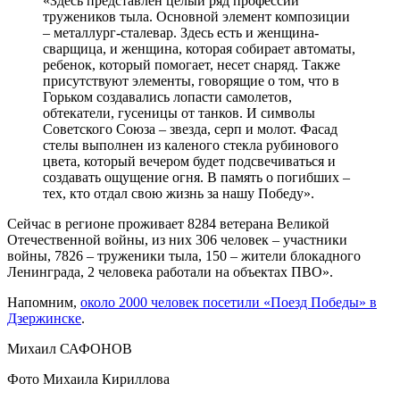
«Здесь представлен целый ряд профессий
тружеников тыла. Основной элемент композиции
– металлург-сталевар. Здесь есть и женщина-
сварщица, и женщина, которая собирает автоматы,
ребенок, который помогает, несет снаряд. Также
присутствуют элементы, говорящие о том, что в
Горьком создавались лопасти самолетов,
обтекатели, гусеницы от танков. И символы
Советского Союза – звезда, серп и молот. Фасад
стелы выполнен из каленого стекла рубинового
цвета, который вечером будет подсвечиваться и
создавать ощущение огня. В память о погибших –
тех, кто отдал свою жизнь за нашу Победу».
Сейчас в регионе проживает 8284 ветерана Великой
Отечественной войны, из них 306 человек – участники
войны, 7826 – труженики тыла, 150 – жители блокадного
Ленинграда, 2 человека работали на объектах ПВО».
Напомним,
около 2000 человек посетили «Поезд Победы» в
Дзержинске
.
Михаил САФОНОВ
Фото Михаила Кириллова