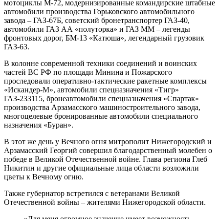
мотоциклы М-72, модернизированные командирские штабные
автомобили производства Горьковского автомобильного
завода – ГАЗ-67Б, советский бронетранспортер ГАЗ-40,
автомобили ГАЗ АА «полуторка» и ГАЗ ММ – легенды
фронтовых дорог, БМ-13 «Катюша», легендарный грузовик
ГАЗ-63.
В колонне современной техники соединений и воинских
частей ВС РФ по площади Минина и Пожарского
проследовали оперативно-тактические ракетные комплексы
«Искандер-М», автомобили спецназначения «Тигр»
ГАЗ-233115, бронеавтомобили спецназначения «Спартак»
производства Арзамасского машиностроительного завода,
многоцелевые бронированные автомобили специального
назначения «Буран».
В этот же день у Вечного огня митрополит Нижегородский и
Арзамасский Георгий совершил благодарственный молебен о
победе в Великой Отечественной войне. Глава региона Глеб
Никитин и другие официальные лица области возложили
цветы к Вечному огню.
Также губернатор встретился с ветеранами Великой
Отечественной войны – жителями Нижегородской области.
«Для меня огромное значение имеет возможность