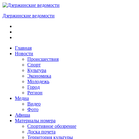
Skip
to
Дзержинские ведомости
content
ОБЩЕСТВЕННО-
ПОЛИТИЧЕСКАЯ
ГОРОДСКАЯ
ГАЗЕТА
Главная
Новости
Происшествия
Спорт
Культура
Экономика
Молодежь
Город
Регион
Медиа
Видео
Фото
Афиша
Материалы номера
Спортивное обозрение
Доска почета
Территория культуры