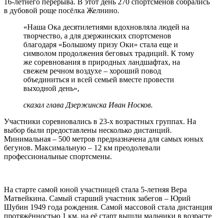
16-летнего перерыва. В этот день 270 спортсменов собрались
в дубовой роще посёлка Желнино.
«Наша Ока десятилетиями вдохновляла людей на
творчество, а для дзержинских спортсменов
благодаря «Большому призу Оки» стала еще и
символом продолжения беговых традиций. К тому
же соревнования в природных ландшафтах, на
свежем речном воздухе – хороший повод
объединиться и всей семьей вместе провести
выходной день»,
сказал глава Дзержинска Иван Носков.
Участники соревновались в 23-х возрастных группах. На
выбор были предоставлены несколько дистанций.
Минимальная – 500 метров предназначена для самых юных
бегунов. Максимальную – 12 км преодолевали
профессиональные спортсмены.
На старте самой юной участницей стала 5-летняя Вера
Матвейкина. Самый старший участник забегов – Юрий
Шубин 1949 года рождения. Самой массовой стала дистанция
протяжённостью 1 км, на её старт вышли мальчики в возрасте