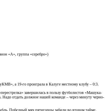
ион «А», группа «серебро»)
КМВ», а 19­-го проиграла в Калуге местному клубу – 0:3.
перестрелка» завершилась в пользу футболистов «Машука­
а. Надо отдать должное нашей команде – через минуту черно­
убль. Победный мяч пятигорцы забили во втором тайме.