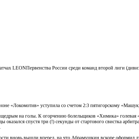
тчах LEON­Первенства России среди команд второй лиги (дивиз
ионе «Локомотив» уступила со счетом 2:3 пятигорскому «Машуку­
 щедрым на голы. К огорчению болельщиков «Химика» голевая «
 оказался спустя три (!) секунды от стартового свистка арбитр
.
гости вновь вышли вперед, на что Абрамушкин вскоре оформил д