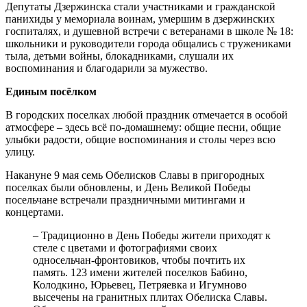
Депутаты Дзержинска стали участниками и гражданской
панихиды у мемориала воинам, умершим в дзержинских
госпиталях, и душевной встречи с ветеранами в школе № 18:
школьники и руководители города общались с тружениками
тыла, детьми войны, блокадниками, слушали их
воспоминания и благодарили за мужество.
Единым посёлком
В городских поселках любой праздник отмечается в особой
атмосфере – здесь всё по-домашнему: общие песни, общие
улыбки радости, общие воспоминания и столы через всю
улицу.
Накануне 9 мая семь Обелисков Славы в пригородных
поселках были обновлены, и День Великой Победы
посельчане встречали праздничными митингами и
концертами.
– Традиционно в День Победы жители приходят к
стеле с цветами и фотографиями своих
односельчан-фронтовиков, чтобы почтить их
память. 123 имени жителей поселков Бабино,
Колодкино, Юрьевец, Петряевка и Игумново
высечены на гранитных плитах Обелиска Славы.