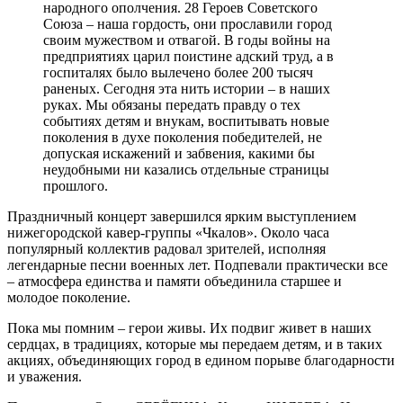
народного ополчения. 28 Героев Советского
Союза – наша гордость, они прославили город
своим мужеством и отвагой. В годы войны на
предприятиях царил поистине адский труд, а в
госпиталях было вылечено более 200 тысяч
раненых. Сегодня эта нить истории – в наших
руках. Мы обязаны передать правду о тех
событиях детям и внукам, воспитывать новые
поколения в духе поколения победителей, не
допуская искажений и забвения, какими бы
неудобными ни казались отдельные страницы
прошлого.
Праздничный концерт завершился ярким выступлением
нижегородской кавер-группы «Чкалов». Около часа
популярный коллектив радовал зрителей, исполняя
легендарные песни военных лет. Подпевали практически все
– атмосфера единства и памяти объединила старшее и
молодое поколение.
Пока мы помним – герои живы. Их подвиг живет в наших
сердцах, в традициях, которые мы передаем детям, и в таких
акциях, объединяющих город в едином порыве благодарности
и уважения.