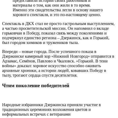
предоставили истории своих работников и
материалы о том, как они жили в то время.
Именно эти свидетельства легли в основу нашего
хорового спектакля, и это по-настоящему ценно.
Спектакль в ДКХ стал не просто гастрольным выступлением,
а частью просветительской миссии. Он напомнил о вкладе
горьковчан в Победу, показал связь между поколениями и
подчеркнул единство региона – Дзержинск, как и Горький,
был городом химиков и тружеников тыла.
Впереди – новые города. После успешного показа в
Дзержинске камерный хор «Нижний Новгород» отправится в
Арзамас, Семёнов, Павлово и Чкаловск. «Горький. В тени
войны» доказал: хоровое искусство способно оживить
архивные хроники, а истории людей, ковавших Победу в
тылу, трогают сердца спустя десятилетия.
Чтим поколение победителей
Народные избранники Дзержинска приняли участие в
традиционных церемониях возложения цветов и
неформальных встречах с ветеранами