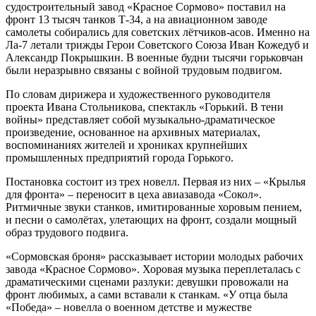
судостроительный завод «Красное Сормово» поставил на
фронт 13 тысяч танков Т-34, а на авиационном заводе
самолеты собирались для советских лётчиков-асов. Именно на
Ла-7 летали трижды Герои Советского Союза Иван Кожедуб и
Александр Покрышкин. В военные будни тысячи горьковчан
были неразрывно связаны с войной трудовым подвигом.
По словам дирижера и художественного руководителя
проекта Ивана Стольникова, спектакль «Горький. В тени
войны» представляет собой музыкально-драматическое
произведение, основанное на архивных материалах,
воспоминаниях жителей и хрониках крупнейших
промышленных предприятий города Горького.
Постановка состоит из трех новелл. Первая из них – «Крылья
для фронта» – переносит в цеха авиазавода «Сокол».
Ритмичные звуки станков, имитированные хоровым пением,
и песни о самолётах, улетающих на фронт, создали мощный
образ трудового подвига.
«Сормовская броня» рассказывает истории молодых рабочих
завода «Красное Сормово». Хоровая музыка переплеталась с
драматическими сценами разлуки: девушки провожали на
фронт любимых, а сами вставали к станкам. «У отца была
«Победа» – новелла о военном детстве и мужестве