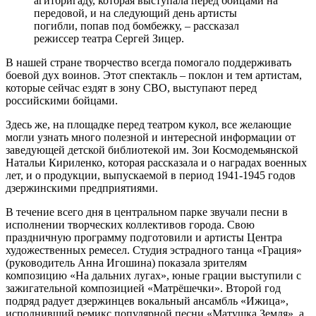
агитбригаду, которая выступала перед бойцами на
передовой, и на следующий день артисты
погибли, попав под бомбежку, – рассказал
режиссер театра Сергей Зицер.
В нашей стране творчество всегда помогало поддерживать
боевой дух воинов. Этот спектакль – поклон и тем артистам,
которые сейчас ездят в зону СВО, выступают перед
российскими бойцами.
Здесь же, на площадке перед театром кукол, все желающие
могли узнать много полезной и интересной информации от
заведующей детской библиотекой им. Зои Космодемьянской
Натальи Кириленко, которая рассказала и о наградах военных
лет, и о продукции, выпускаемой в период 1941-1945 годов
дзержинскими предприятиями.
В течение всего дня в центральном парке звучали песни в
исполнении творческих коллективов города. Свою
праздничную программу подготовили и артисты Центра
художественных ремесел. Студия эстрадного танца «Грация»
(руководитель Анна Игошина) показала зрителям
композицию «На дальних лугах», юные грации выступили с
зажигательной композицией «Матрёшечки». Второй год
подряд радует дзержинцев вокальный ансамбль «Ижица»,
исполнивший ремикс популярной песни «Матушка Земля», а