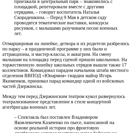
приезжали в центральный парк – знакомились с
площадкой, репетировали вместе с другими
отрядами, – говорит воспитатель Наталья
Скорадешкина. – Перед 9 Мая в детском саду
проводятся тематические выставки, конкурсы
рисунков, с малышами разучиваем песни военных
лет.
Отмаршировав на линейке, детвора и их родители разбрелись
по парку – в праздничной программе у них были и
аттракционы, и мастер-классы, и аквагрим. На смену
малышам на площадку перед сценой пришли школьники. На
торжественную линейку школьных отрядов вышли также 17
коллективов. Командовал парадом начальник штаба местного
отделения ВВПОД «Юнармия» гвардии майор Игорь
Якименков, принимал парад командир одной из войсковых
частей Дзержинска.
Между тем перед Дзержинским театром кукол развернулось
театрализованное представление в стиле концертной
агитбригады военных лет.
– Спектакль был поставлен Владимиром
Яковлевичем Казаченко по пьесе, написанной на
основе реальной истории про фронтовую