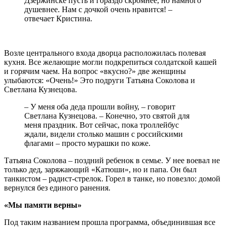
Дзержинске пусть и гораздо скромнее, но намного
душевнее. Нам с дочкой очень нравится! –
отвечает Кристина.
Возле центрального входа дворца расположилась полевая
кухня. Все желающие могли подкрепиться солдатской кашей
и горячим чаем. На вопрос «вкусно?» две женщины
улыбаются: «Очень!» Это подруги Татьяна Соколова и
Светлана Кузнецова.
– У меня оба деда прошли войну, – говорит
Светлана Кузнецова. – Конечно, это святой для
меня праздник. Вот сейчас, пока троллейбус
ждали, видели столько машин с российскими
флагами – просто мурашки по коже.
Татьяна Соколова – поздний ребенок в семье. У нее воевал не
только дед, заряжающий «Катюши», но и папа. Он был
танкистом – радист-стрелок. Горел в танке, но повезло: домой
вернулся без единого ранения.
«Мы памяти верны»
Под таким названием прошла программа, объединившая все