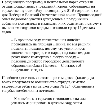
Праздничную программу в центральном парке открыли
отряды дошкольных учреждений города, собравшиеся на
торжественную линейку, посвященную 81-й годовщине со
дня Победы в Великой Отечественной войне. Прошлогодний
опыт подобного участия детсадовцев в праздничных
событиях понравился и малышам, и их родителям, поэтому в
нынешнем году свои отряды выставили сразу 17 детских
садов.
– В прошлом году торжественная линейка
проводилась на площади Ленина, но мы решили
поменять площадку, потому что увеличилось
количество отрядов, и в парке, под навесом, для
ребят более комфортно в любую погоду, –
пояснила директор городского департамента
образования Ольга Палеева. – Считаю, всё
получилось и здесь.
На общем фоне юных пехотинцев и моряков (такие рода
войск представляло большинство отрядов) заметно
выделялись ребята из детского сада № 124, облаченные в
голубые комбинезоны летчиков.
– К линейке мы серьезно готовились: сначала
учились маршировать в детском саду, затем