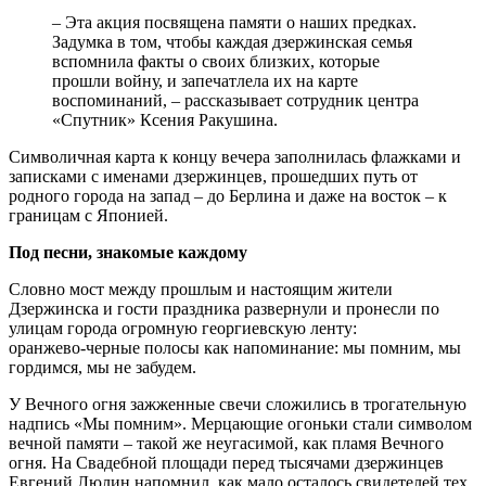
– Эта акция посвящена памяти о наших предках.
Задумка в том, чтобы каждая дзержинская семья
вспомнила факты о своих близких, которые
прошли войну, и запечатлела их на карте
воспоминаний, – рассказывает сотрудник центра
«Спутник» Ксения Ракушина.
Символичная карта к концу вечера заполнилась флажками и
записками с именами дзержинцев, прошедших путь от
родного города на запад – до Берлина и даже на восток – к
границам с Японией.
Под песни, знакомые каждому
Словно мост между прошлым и настоящим жители
Дзержинска и гости праздника развернули и пронесли по
улицам города огромную георгиевскую ленту:
оранжево‑черные полосы как напоминание: мы помним, мы
гордимся, мы не забудем.
У Вечного огня зажженные свечи сложились в трогательную
надпись «Мы помним». Мерцающие огоньки стали символом
вечной памяти – такой же неугасимой, как пламя Вечного
огня. На Свадебной площади перед тысячами дзержинцев
Евгений Люлин напомнил, как мало осталось свидетелей тех