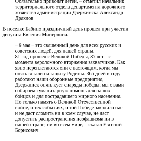
Обязательно приводят детей, – отметил начальник
территориального отдела департамента дорожного
хозяйства администрации Дзержинска Александр
Дряхлов.
В поселке Бабино праздничный день прошел при участии
депутата Евгения Минервина.
– 9 мая – это священный день для всех русских и
советских людей, для нашей страны.
81 год прошел с Великой Победы, 85 лет – с
момента вероломного вторжения захватчиков. Как
явно переплетаются они с настоящим, когда мы
опять встали на защиту Родины: 365 дней в году
работают наши оборонные предприятия,
Дзержинск опять кует снаряды победы, мы с вами
собираем гуманитарную помощь для наших
бойцов и для пострадавшего мирного населения.
Но только память о Великой Отечественной
войне, о тех событиях, о той Победе закалила нас
и не даст сломить ни в коем случае, не даст
допустить распространения неофашизма ни в
нашей стране, ни во всем мире, – сказал Евгений
Борисович.