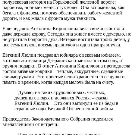
полувековая история на Горьковской железной дороге:
паровозы, ночные смены, стук колес. Она вспоминала, как
бегала с фонарем, помогая обеспечивать работу железной
дороги, и как ждала с фронта мужа‑танкиста.
Еще недавно Антонина Кирилловна вела свое хозяйство и
даже держала корову. Сегодня она живет вместе с дочерью, но
не утратила бодрости духа. Ветеран воспитала троих детей, у
нее семь внуков, восемь правнуков и одна праправнучка.
Евгений Люлин поздравил юбиляра с вековым юбилеем,
который жительница Дзержинска отметила в этом году, и
вручил подарки. В ответ Антонина Кирилловна преподнесла
гостям вязаные коврики – теплые, аккуратные, сделанные
своими руками. Эти простые вещи хранят тепло ее души и
память о времени, когда каждая мелочь была на счету.
– Думаю, на таких трудолюбивых, честных,
душевных людях и держится Россия, – сказал
Евгений Люлин. – Это они вытянули ее из беды в
страшные годы Великой Отечественной войны.
Председатель Законодательного Собрания поделился
впечатлениями от встречи:
– Передо мной сидела маленькая, хрупкая