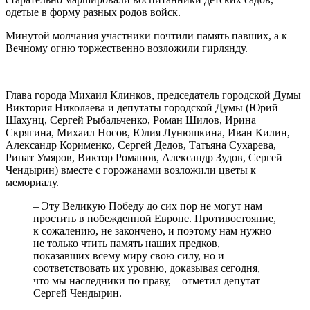
одетые в форму разных родов войск.
Минутой молчания участники почтили память павших, а к
Вечному огню торжественно возложили гирлянду.
Глава города Михаил Клинков, председатель городской Думы
Виктория Николаева и депутаты городской Думы (Юрий
Шахунц, Сергей Рыбальченко, Роман Шилов, Ирина
Скрягина, Михаил Носов, Юлия Лунюшкина, Иван Килин,
Александр Корименко, Сергей Дедов, Татьяна Сухарева,
Ринат Умяров, Виктор Романов, Александр Зудов, Сергей
Чендырин) вместе с горожанами возложили цветы к
мемориалу.
– Эту Великую Победу до сих пор не могут нам
простить в побежденной Европе. Противостояние,
к сожалению, не закончено, и поэтому нам нужно
не только чтить память наших предков,
показавших всему миру свою силу, но и
соответствовать их уровню, доказывая сегодня,
что мы наследники по праву, – отметил депутат
Сергей Чендырин.