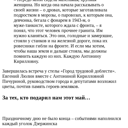
женщина. Но когда она начала рассказывать о
своей жизни – о дровах, которые заготавливала
подростком в морозы, о паровозах, к которым она,
девчонка, бегала с фонарем в 1943‑м, о
муже‑танкисте, которого ждала с фронта, – я
понял, что этот человек прочнее гранита. Им
нужно кланяться. Это они, голодные и замерзшие,
стояли у станков и на железной дороге, пока их
ровесники гибли на фронте. И если мы хотим,
чтобы наша земля и дальше стояла, мы должны
помнить каждую из них. Каждую Антонину
Кирилловну.
Завершилась встреча у стелы «Город трудовой доблести».
Евгений Люлин вместе с Антониной Кирилловной
Пичуриной, руководством города и депутатами возложил
цветы, почтив память героев-земляков.
За тех, кто подарил нам этот май…
Праздничному дню не было конца – событиями наполнился
каждый уголок Дзержинска