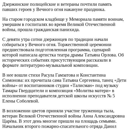
Дзержинские полицейские и ветераны почтили память
павших героев у Вечного огня накануне праздника.
На старом городском кладбище у Мемориала памяти воинам,
умершим в госпиталях во время Великой Отечественной
войны, прошла гражданская панихида.
С девяти утра сотни дзержинцев по традиции начали
собираться у Вечного огня. Торжественной церемонии
предшествовала подготовленная программа, сценарий
которой написала артистка театра драмы Татьяна Орлова. Об
исторических событиях присутствующим рассказали в
формате литературно-музыкальной композиции.
В нее вошли стихи Расула Гамзатова и Константина
Симонова: их прочитала сама Татьяна Сергеевна, танец «Дети
войны» от воспитанников студии «Талисман» под музыку
Тамары Гвердцители и композиция «Молитва матери» в
исполнении преподавателя детской школы искусств № 5
Елены Соболевой.
В возложении цветов приняли участие труженица тыла,
ветеран Великой Отечественной войны Анна Александровна
Царёва. В этот день многие пришли на площадь семьями.
Начальник второго пожарно-спасательного отряда Данил