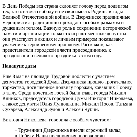
В День Победы вся страна склоняет голову перед подвигом
тех, кто отстоял свободу и независимость Родины в годы
Великой Отечественной войны. В Дзержинске праздничные
мероприятия традиционно проходят с особым размахом и
душевным теплом. Важную роль в сохранении исторической
памяти и организации торжеств играют местные депутаты:
они участвуют в акциях и личным примером показывают
уважение к героическому прошлому. Расскажем, как
представители городской власти присоединились к
празднованию великого праздника в этом году.
Накануне даты
Еще 8 мая на площади Трудовой доблести с участием
депутатов городской Думы Дзержинска прошло трогательное
торжество, посвященное подвигу горожан, ковавших Победу
в тылу. Среди почетных гостей были глава города Михаил
Клинков, председатель городской Думы Виктория Николаева,
а также депутаты Юлия Лунюшкина, Михаил Носов, Татьяна
Сухарева, Александр Зудов и Алексей Чубин.
Виктория Николаева говорила с особым чувством:
– Труженики Дзержинска внесли огромный вклад
в Победу. Наши предприятия производили