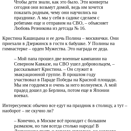
Чтобы дети знали, как это было. Эти конверты
сегодня они возьмут домой, ведь им хочется
показать родным, чему они научились на
празднике. А мы у себя в садике сделаем с
ребятами еще и отправим на СВО, – объясняет
Любовь Резникова из детсада № 16.
Кристина Кашицына и ее дочь Полина – москвички. Они
приехали в Дзержинск в гости к бабушке. У Полины на
гимнастерке – орден Мужества. Это награда ее деда.
– Мой папа прошел две военные кампании на
Северном Кавказе, на СВО ушел добровольцем, –
рассказывает Кристина. – Он служит в
эвакуационной группе. В прошлом году
участвовал в Параде Победы на Красной площади.
Мы им гордимся и очень за него волнуемся. А мой
прадед дошел до Берлина, потом еще в Японии
воевал.
Интересуемся: обычно все едут на праздник в столицу, а тут –
наоборот – не скучно ли?
– Конечно, в Москве всё проходит с большим
размахом, но там всегда столько народа! В