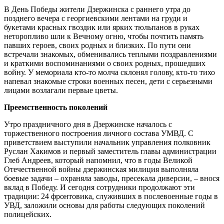
В День Победы жители Дзержинска с раннего утра до
позднего вечера с георгиевскими лентами на груди и
букетами красных гвоздик или ярких тюльпанов в руках
неторопливо шли к Вечному огню, чтобы почтить память
павших героев, своих родных и близких. По пути они
встречали знакомых, обменивались теплыми поздравлениями
и краткими воспоминаниями о своих родных, прошедших
войну. У мемориала кто‑то молча склонял голову, кто‑то тихо
напевал знакомые строки военных песен, дети с серьезными
лицами возлагали первые цветы.
Преемственность поколений
Утро праздничного дня в Дзержинске началось с
торжественного построения личного состава УМВД. С
приветствием выступили начальник управления полковник
Руслан Хакимов и первый заместитель главы администрации
Глеб Андреев, который напомнил, что в годы Великой
Отечественной войны дзержинская милиция выполняла
боевые задачи – охраняла заводы, пресекала диверсии, – внося
вклад в Победу. И сегодня сотрудники продолжают эти
традиции: 24 фронтовика, служивших в послевоенные годы в
УВД, заложили основы для работы следующих поколений
полицейских.