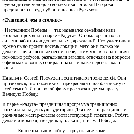
руководитель молодого коллектива Наталья Натарова
представила на суд публики песню «Русь моя».
«Душевней, чем в столице»
«Наследники Победы» – так назывался семейный квиз,
который проходил в парке «Радуга». Он был организован
силами работников дошкольных учреждений. Его участникам
нужно было пройти восемь локаций. Чего они только не
делали – пели военные песни, перед этим узнав их названия с
помощью ребусов, разгадывали загадки, отвечали на вопросы
о фильмах о войне, собирали пазлы и даже перевязывали
раны.
Наталья и Сергей Прочухан воспитывают троих детей. Они
признались, что такой квиз – прекрасный способ отдохнуть
всей семьей. И в игровой форме рассказать детям про ту
Великую Победу.
В парке «Радуга» праздничная программа традиционно
рассчитана на детскую аудиторию. Для нее – аттракционы и
различные мастер-классы соответствующей тематики. Ребята
делали открытки, гвоздички, плакаты, письма Победы.
– Конверты, как в войну – треугольничками.