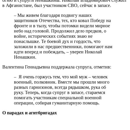
огню и супруги Ненашкины. Николай Владимирович служил
в Афганистане, был участником СВО, сейчас в запасе.
– Мы живем благодаря подвигу наших
защитников Отечества, тех, кто ковал Победу на
фронте и в тылу, чтобы потомки видели мирное
небо над головой. Продолжил дело предков, о
войне, исторических событиях знаю не
понаслышке. Те боевой дух и гордость, что
заложили в нас предшественники, помогают нам
идти вперед и побеждать, – уверен Николай
Ненашкин.
Валентина Геннадьевна поддержала супруга, отметив:
– Я очень горжусь тем, что мой муж – человек
военный, полковник. Вместе мы прошли много
разных гарнизонов, всегда рядышком, рука об
руку. Теперь, когда супруг в запасе, стараемся
помогать участникам специальной военной
операции, собирая гуманитарную помощь.
О парадах и агитбригадах