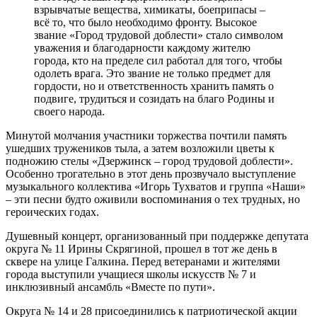
взрывчатые вещества, химикаты, боеприпасы –
всё то, что было необходимо фронту. Высокое
звание «Город трудовой доблести» стало символом
уважения и благодарности каждому жителю
города, кто на пределе сил работал для того, чтобы
одолеть врага. Это звание не только предмет для
гордости, но и ответственность хранить память о
подвиге, трудиться и созидать на благо Родины и
своего народа.
Минутой молчания участники торжества почтили память
ушедших тружеников тыла, а затем возложили цветы к
подножию стелы «Дзержинск – город трудовой доблести».
Особенно трогательно в этот день прозвучало выступление
музыкального коллектива «Игорь Тухватов и группа «Наши»
– эти песни будто оживили воспоминания о тех трудных, но
героических годах.
Душевный концерт, организованный при поддержке депутата
округа № 11 Ирины Скрягиной, прошел в тот же день в
сквере на улице Галкина. Перед ветеранами и жителями
города выступили учащиеся школы искусств № 7 и
инклюзивный ансамбль «Вместе по пути».
Округа № 14 и 28 присоединились к патриотической акции