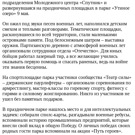
подразделения Молодежного центра «Спутник» и
развернувшаяся на праздничных площадках в парке «Утиное
озеро» 9 мая.
Он ожил под звуки песен военных лет, наполнился детским
смехом и теплыми разговорами. Тематические площадки,
раскинувшиеся по всей территории, стали маленькими
островками памяти. Под белоснежным шатром – выставка
оружия. Партизанскую деревню с атмосферой военных лет
организовали сотрудники отдела «Отечество». Для юных
бойцов работал лазерный тир, а все желающие учились
оказывать первую помощь и спасать раненых, ведь на войне
эти знания бесценны.
На спортплощадке парка участники сообщества «Театр силы»
– дзержинские паурлифтеры – организовали соревнования по
армрестлингу, мастер-классы по гиревому спорту, фитнесу с
гирями и силовому жонглированию. Никто из участников не
ушел без памятных подарков.
В праздничном парке нашлось место и для интеллектуальных
задачек: собирали спилс-карты, разгадывали военные ребусы,
вспоминали историю промышленных предприятий, которые
внесли свой вклад в общую Победу. О личных победах своих
родных гости парка вспоминали на акции «Путь героев».