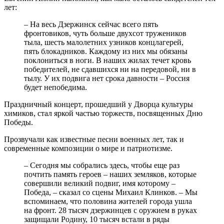
лет:
– На весь Дзержинск сейчас всего пять
фронтовиков, чуть больше двухсот тружеников
тыла, шесть малолетних узников концлагерей,
пять блокадников. Каждому из них мы обязаны
поклониться в ноги. В наших жилах течет кровь
победителей, не сдавшихся ни на передовой, ни в
тылу. У их подвига нет срока давности – Россия
будет непобедима.
Праздничный концерт, прошедший у Дворца культуры
химиков, стал яркой частью торжеств, посвященных Дню
Победы.
Прозвучали как известные песни военных лет, так и
современные композиции о мире и патриотизме.
– Сегодня мы собрались здесь, чтобы еще раз
почтить память героев – наших земляков, которые
совершили великий подвиг, имя которому –
Победа, – сказал со сцены Михаил Клинков. – Мы
вспоминаем, что половина жителей города ушла
на фронт. 28 тысяч дзержинцев с оружием в руках
защищали Родину, 10 тысяч встали в ряды