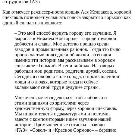
сотрудников ГАЗа.
Как отмечает режиссер-постановщик Ася Желвакова, хоровой
спектакль позволяет услышать голоса закрытого Горького как
единый сигнал из прошлого:
– Это мой способ вернуть городу его звучание. Я
выросла в Нижнем Новгороде – городе трудовой
доблести и славы. Мое детство прошло среди
заводов и промышленных районов. Тогда это было
просто частью повседневной жизни, а сегодня
именно эти истории мы рассказываем в хоровом
спектакле «Горький. В тени войны». На заводах
работали мои родители, родители друзей, соседи.
Сегодня я говорю о силе города, о промышленной
мощи и о людях, которые тогда и сейчас
вкладывают свой труд в будущее страны.
Мне очень хочется делиться этой любовью и
этими знаниями со зрителями через
художественную форму, через хоровой спектакль.
Мы пишем тексты с драматургами и поэтами,
вместе с композиторами ищем звучание нашей
истории. Промышленные гиганты – заводы
«ГАЗ», «Сокол» и «Красное Сормово» – бережно