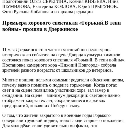
Подготовили Ольга СЕРЁГИНА, Ксения КНЯЗЕВА, Нина
ШУМИЛОВА, Екатерина КОЗЛОВА, Юрий ПРЫГУНОВ.
Фото Руслана Лобанова и из архива редакции
Премьера хорового спектакля «Горький.В тени
войны» прошла в Дзержинске
11 мая Дзержинск стал частью масштабного культурно-
исторического события: на сцене Дворца культуры химиков
состоялся показ хорового спектакля «Горький. В тени войны».
Постановка камерного хора «Нижний Новгород» собрала
зрителей разного возраста: от школьников до ветеранов.
Многие пришли целыми семьями: родители объясняли детям,
почему важно помнить о подвиге горьковчан. Когда погас
свет и на сцене появились участники хора, зал замер в
ожидании. На сцене – минимум декораций: световое панно
отображает кадры тех лет, сохранившиеся в архивах
предприятий, ковавших Победу в тылу.
О том, что жители закрытого в военные годы Горького
совершали трудовой подвиг, знают люди старшего поколения.
Для молодёжи стали удивительными факты, что