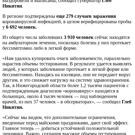
выздоровели и выписаны, сообщил губернатор
Глеб
Никитин
.
В регионе подтверждены
еще 279 случаев заражения
коронавирусной инфекцией, в целом верифицированы пробы
у
6 692 человек.
Из общего числа заболевших
3 910 человек
сейчас находятся
на амбулаторном лечении, поскольку болезнь у них протекает
бессимптомно либо в легкой форме.
«Нам удалось купировать очаги заболеваемости, параллельно
нарастив объемы тестирования. В результате удается выявлять
людей, у которых заболевание протекает в легкой форме или
бессимптомно. Находясь на изоляции, они не передают вирус
другим, и это снижает нагрузку на систему здравоохранения.
Так, в Нижегородской области более 1,2 тысячи пациентов с
подтвержденным диагнозом «коронавирус» находятся в
больницах, около 4 тысяч человек — под наблюдением
врачей, из них 37 человек – в обсерваторах», — сообщил
Глеб
Никитин.
«Сейчас мы видим, что дополнительные ограничения,
введенные перед майскими праздниками, дают свой эффект.
Главное теперь — добиться устойчивой положительной
динамики. Важно, сохранив высокие объемы тестирования,