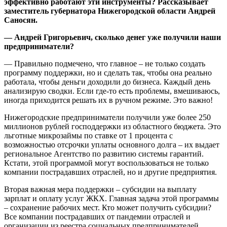
эффективно работают эти инструменты?
Рассказывает
заместител
ь
губернатора Нижегородской области Андре
й
Саносян
.
— Андрей Григорьевич, с
колько денег уже получили наши
предприниматели?
— Правильно подмечено, что главное – не только создать
программу поддержки, но и сделать так, чтобы она реально
работала, чтобы деньги доходили до бизнеса. Каждый день
анализирую сводки. Если где-то есть проблемы, вмешиваюсь,
иногда приходится решать их в ручном режиме. Это важно!
Нижегородские предприниматели получили уже более 250
миллионов рублей господдержки из областного бюджета. Это
льготные микрозаймы по ставке от 1 процента с
возможностью отсрочки уплаты основного долга – их выдает
региональное Агентство по развитию системы гарантий.
Кстати, этой программой могут воспользоваться не только
компании пострадавших отраслей, но и другие предприятия.
Вторая важная мера поддержки – субсидии на выплату
зарплат и оплату услуг ЖКХ. Главная задача этой программы
– сохранение рабочих мест. Кто может получить субсидии?
Все компании пострадавших от пандемии отраслей и
организации из реестра социальных предпринимателей.