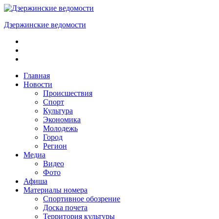
Skip
to
Дзержинские ведомости
content
ОБЩЕСТВЕННО-
ПОЛИТИЧЕСКАЯ
ГОРОДСКАЯ
ГАЗЕТА
Главная
Новости
Происшествия
Спорт
Культура
Экономика
Молодежь
Город
Регион
Медиа
Видео
Фото
Афиша
Материалы номера
Спортивное обозрение
Доска почета
Территория культуры