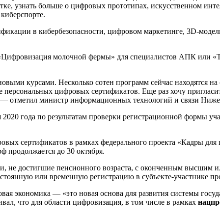
тке, узнать больше о цифровых прототипах, искусственном инте
 киберспорте.
ификации в кибербезопасности, цифровом маркетинге, 3D-модел
, «Цифровизация молочной фермы» для специалистов АПК или 
новыми курсами. Несколько сотен программ сейчас находятся на 
е персональных цифровых сертификатов. Еще раз хочу пригласит
 — отметил министр информационных технологий и связи Ниже
 2020 года по результатам проверки регистрационной формы уча
овых сертификатов в рамках федерального проекта «Кадры для ц
ф продолжается до 30 октября.
и, не достигшие пенсионного возраста, с оконченным высшим 
тоянную или временную регистрацию в субъекте-участнике про
вая экономика — «это новая основа для развития системы госуд
ивал, что для области цифровизация, в том числе в рамках
нацпр