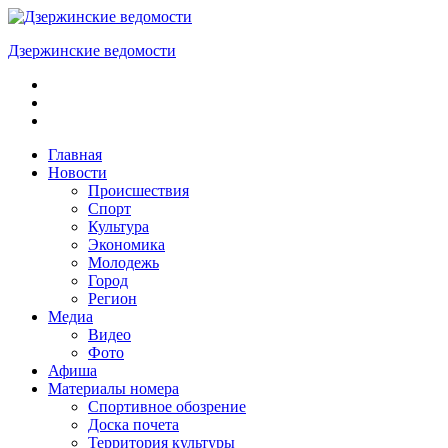
Skip
to
Дзержинские ведомости
content
ОБЩЕСТВЕННО-
ПОЛИТИЧЕСКАЯ
ГОРОДСКАЯ
ГАЗЕТА
Главная
Новости
Происшествия
Спорт
Культура
Экономика
Молодежь
Город
Регион
Медиа
Видео
Фото
Афиша
Материалы номера
Спортивное обозрение
Доска почета
Территория культуры