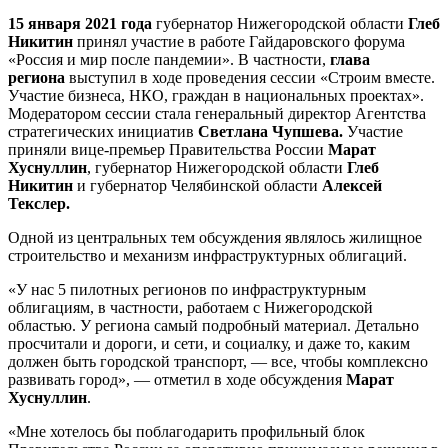
15 января 2021 года
губернатор Нижегородской области
Глеб
Никитин
принял участие в работе Гайдаровского форума
«Россия и мир после пандемии». В частности,
глава
региона
выступил в ходе проведения сессии «Строим вместе.
Участие бизнеса, НКО, граждан в национальных проектах».
Модератором сессии стала генеральный директор Агентства
стратегических инициатив
Светлана Чупшева.
Участие
приняли вице-премьер Правительства России
Марат
Хуснуллин
, губернатор Нижегородской области
Глеб
Никитин
и губернатор Челябинской области
Алексей
Текслер.
Одной из центральных тем обсуждения являлось жилищное
строительство и механизм инфраструктурных облигаций.
«У нас 5 пилотных регионов по инфраструктурным
облигациям, в частности, работаем с Нижегородской
областью. У региона самый подробный материал. Детально
просчитали и дороги, и сети, и социалку, и даже то, каким
должен быть городской транспорт, — все, чтобы комплексно
развивать город», — отметил в ходе обсуждения
Марат
Хуснуллин
.
«Мне хотелось бы поблагодарить профильный блок