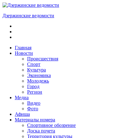
Skip
to
Дзержинские ведомости
content
ОБЩЕСТВЕННО-
ПОЛИТИЧЕСКАЯ
ГОРОДСКАЯ
ГАЗЕТА
Главная
Новости
Происшествия
Спорт
Культура
Экономика
Молодежь
Город
Регион
Медиа
Видео
Фото
Афиша
Материалы номера
Спортивное обозрение
Доска почета
Территория культуры