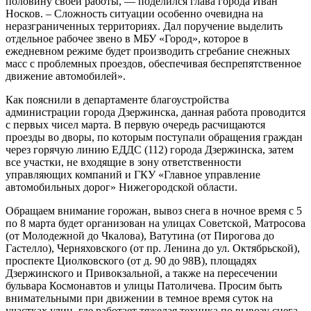
половину своей работы, — поделился глава города Иван
Носков. – Сложность ситуации особенно очевидна на
неразграниченных территориях. Дал поручение выделить
отдельное рабочее звено в МБУ «Город», которое в
ежедневном режиме будет производить сгребание снежных
масс с проблемных проездов, обеспечивая беспрепятственное
движение автомобилей».
Как пояснили в департаменте благоустройства
администрации города Дзержинска, данная работа проводится
с первых чисел марта. В первую очередь расчищаются
проезды во дворы, по которым поступали обращения граждан
через горячую линию ЕДДС (112) города Дзержинска, затем
все участки, не входящие в зону ответственности
управляющих компаний и ГКУ «Главное управление
автомобильных дорог» Нижегородской области.
Обращаем внимание горожан, вывоз снега в ночное время с 5
по 8 марта будет организован на улицах Советской, Матросова
(от Молодежной до Чкалова), Ватутина (от Пирогова до
Гастелло), Черняховского (от пр. Ленина до ул. Октябрьской),
проспекте Циолковского (от д. 90 до 98В), площадях
Дзержинского и Привокзальной, а также на пересечении
бульвара Космонавтов и улицы Патоличева. Просим быть
внимательными при движении в темное время суток на
участках улиц, где работает тяжелая техника по вывозу снега.