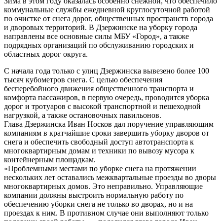
Зима в этом году оказалась особенно снежной, что обеспечило
коммунальные службы ежедневной круглосуточной работой
по очистке от снега дорог, общественных пространств города
и дворовых территорий. В Дзержинске на уборку города
направлены все основные силы МБУ «Город», а также
подрядных организаций по обслуживанию городских и
областных дорог округа.
С начала года только с улиц Дзержинска вывезено более 100
тысяч кубометров снега. С целью обеспечения
бесперебойного движения общественного транспорта и
комфорта пассажиров, в первую очередь, проводится уборка
дорог и тротуаров с высокой транспортной и пешеходной
нагрузкой, а также остановочных павильонов.
Глава Дзержинска Иван Носков дал поручение управляющим
компаниям в кратчайшие сроки завершить уборку дворов от
снега и обеспечить свободный доступ автотранспорта к
многоквартирным домам и техники по вывозу мусора к
контейнерным площадкам.
«Проблемными местами по уборке снега на протяжении
нескольких лет оставались межквартальные проезды во дворы
многоквартирных домов. Это неправильно. Управляющие
компании должны выстроить нормальную работу по
обеспечению уборки снега не только во дворах, но и на
проездах к ним. В противном случае они выполняют только