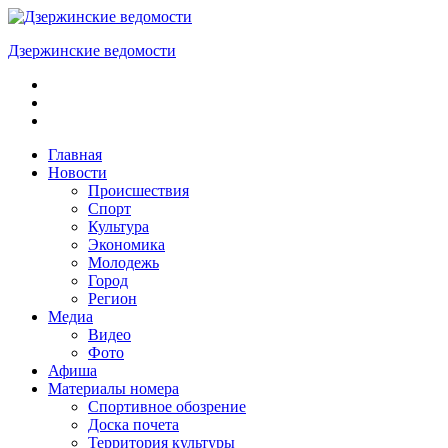
Skip
to
Дзержинские ведомости
content
ОБЩЕСТВЕННО-
ПОЛИТИЧЕСКАЯ
ГОРОДСКАЯ
ГАЗЕТА
Главная
Новости
Происшествия
Спорт
Культура
Экономика
Молодежь
Город
Регион
Медиа
Видео
Фото
Афиша
Материалы номера
Спортивное обозрение
Доска почета
Территория культуры